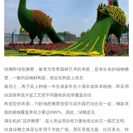
绿雕即绿色雕塑，被誉为世界园林艺术的奇葩，是有生命的植物雕
塑，一般内设钢材构架，然后在构架上填充
栽培土，再于其上种植一年生或多年生小灌木或草本植物，即采用
挂泥插草或卡盆工艺把不同颜色的花草覆盖在结
构造型的表面，巧妙地把雕塑造型与花卉园艺结合在一起，钢架表
面的植物覆盖率至少要达到80%。因此，绿雕是充
满生机的“花卉雕塑”，是人类运用自然力量创造出的又一园艺文明。
仿真绿雕立体花坛常用于市政广场、景区景观主题、社区美化、特