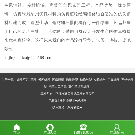
色风情镇、乡村旅游、商场等主题布景工程。产品优势：优良原
料：仿真绿雕采用优良材料的仿真植物经编细修结合便准的优良钢
材组建而成。造型生动：钢材粗细搭配确保每一件绿雕工艺品都属
于自己的灵巧曲线。工艺优良：采用自身设计开发生产的仿真植物
来代替真植物。这样以来我们的产品没有季节、气候、地披、场地
限制。
m.jinglantianjg.b2b168.com
主营产品：
绿雕厂家 草雕 景区绿雕 国庆绿雕 绿雕造型 植物雕塑 动物绿雕 仿真绿雕 不锈钢雕
塑 稻草人工艺品 五色草造型绿雕
版权所有：宿迁净澜天景观工程有限公司
电脑版
|
投诉举报
|
网站地图
技术支持：
八方资源网
首页
在线QQ
18888190303
在线留言