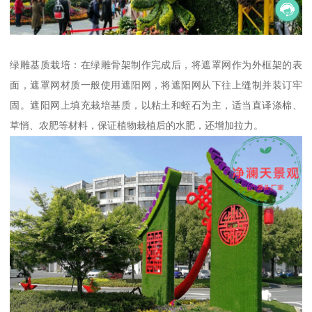
绿雕基质栽培：在绿雕骨架制作完成后，将遮罩网作为外框架的表
面，遮罩网材质一般使用遮阳网，将遮阳网从下往上缝制并装订牢
固。遮阳网上填充栽培基质，以粘土和蛭石为主，适当直译涤棉、
草悄、农肥等材料，保证植物栽植后的水肥，还增加拉力。