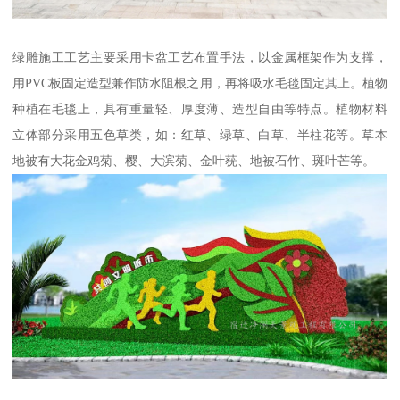
绿雕施工工艺主要采用卡盆工艺布置手法，以金属框架作为支撑，
用PVC板固定造型兼作防水阻根之用，再将吸水毛毯固定其上。植物
种植在毛毯上，具有重量轻、厚度薄、造型自由等特点。植物材料
立体部分采用五色草类，如：红草、绿草、白草、半柱花等。草本
地被有大花金鸡菊、樱、大滨菊、金叶莸、地被石竹、斑叶芒等。