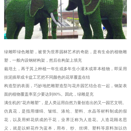
绿雕即绿色雕塑，被誉为世界园林艺术的奇葩，是有生命的植物雕
塑，一般内设钢材构架，然后在构架上填充
栽培土，再于其上种植一年生或多年生小灌木或草本植物，即采用
挂泥插草或卡盆工艺把不同颜色的花草覆盖在结
构造型的表面，巧妙地把雕塑造型与花卉园艺结合在一起，钢架表
面的植物覆盖率至少要达到80%。因此，绿雕是充
满生机的“花卉雕塑”，是人类运用自然力量创造出的又一园艺文明。
仿真花，是指用绷绢、皱纸、涤纶、塑料、水晶等材料制成的假
花，以及用鲜花烘成的干花，业界泛称为人造花。人造花顾名思
义，就是以鲜花作为蓝本，用布、纱、丝绸、塑料等原料加以仿