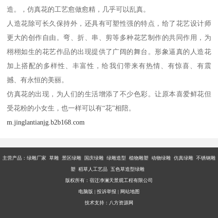
造。，仿真花的工艺愈做愈精，几乎可以乱真。
人造花除可长久保持外，还具有可塑性强的特点，给了花艺设计师
更大的创作自由。弯、折、串、剪等多种花艺制作的共同作用，为
栩栩如生的花艺作品的出现提供了广阔的舞台。形象逼真的人造花
加上搭配的多样性、丰富性，给我们带来有热情、有惊喜、有震
撼、有永恒的美丽。
仿真花的出现，为人们的生活增添了不少色彩。让原本喜爱鲜花但
受花粉的小女生，也一样可以有“花”相陪。
m.jinglantianjg.b2b168.com
主营产品：
绿雕厂家 草雕 景区绿雕 国庆绿雕 绿雕造型 植物雕塑 动物绿雕 仿真绿雕 不锈钢雕
塑 稻草人工艺品 五色草造型绿雕
版权所有：宿迁净澜天景观工程有限公司
电脑版
|
投诉举报
|
网站地图
技术支持：
八方资源网