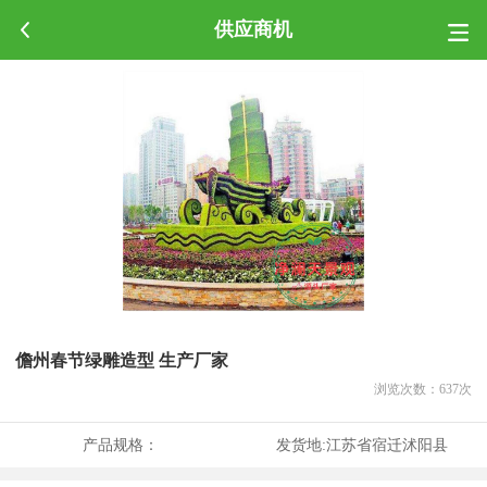
供应商机
儋州春节绿雕造型 生产厂家
浏览次数：
637
次
产品规格：
发货地:
江苏省宿迁沭阳县