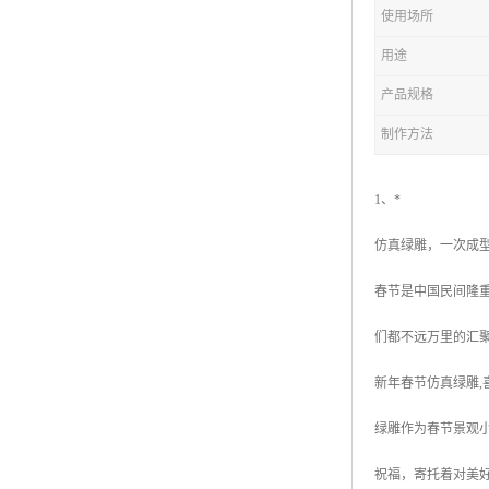
五色草造型绿雕
使用场所
用途
产品规格
制作方法
1、*
仿真绿雕，一次成
春节是中国民间隆
们都不远万里的汇
新年春节仿真绿雕,
绿雕作为春节景观
祝福，寄托着对美