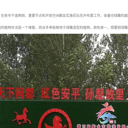
，在各市干道两侧、重要节点和开放空间都会实施花坛花卉布置工作，体量也绿雕的越
面的植物存活是一个难题，而且冬季能够用于绿雕造型的植物，颜色单一，想要把绿雕