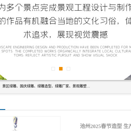
宿迁净澜天景观工程有限公司经营范围包括草雕、植物雕塑、景区绿雕、国庆绿雕、绿雕造型、绿雕厂家、景观雕塑工程设计、施工;绿化工程设计、施工、养护;绿化苗木、盆景种植、销售;是一家大型立体花坛草雕绿雕、五色草造型绿雕，仿真植物绿雕、稻草人工艺品、不锈钢雕塑等策划制作厂家，提供绿雕设计，制作,加工，及安装一站式服务。
池州2025春节造型 