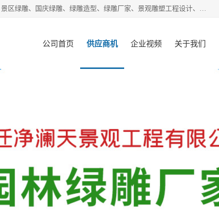
宿迁净澜天景观工程有限公司经营范围包括草雕、植物雕塑、景区绿雕、国庆绿雕、绿雕造型、绿雕厂家、景观雕塑工程设计、施工;绿化工程设计、施工、养护;绿化苗木、盆景种植、销售;是一家大型立体花坛草雕绿雕、五色草造型绿雕，仿真植物绿雕、稻草人工艺品、不锈钢雕塑等策划制作厂家，提供绿雕设计，制作,加工，及安装一站式服务。
公司首页
供应商机
企业视频
关于我们
客户案例