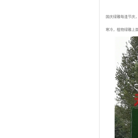
国庆绿雕每逢节庆
寒冷，植物绿雕上