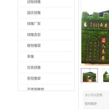
动物绿雕
国庆绿雕
绿雕厂家
绿雕造型
植物雕塑
草雕
仿真绿雕
景观雕塑
不锈钢雕塑
大小可以定制
稻草人工艺品
植物雕塑