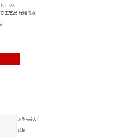
览数：560
雕刻工艺品
绿雕景观
阳县
造型精美大方
绿植