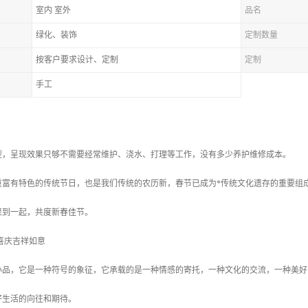
室内 室外
品名
绿化、装饰
定制数量
按客户要求设计、定制
定制
手工
型，呈现效果只够不需要经常维护、浇水、打理等工作，没有多少养护维修成本。
重富有特色的传统节日，也是我们传统的农历新，春节已成为*传统文化遗存的重要组
聚到一起，共度新春佳节。
喜庆吉祥如意
小品，它是一种符号的象征，它承载的是一种情感的寄托，一种文化的交流，一种美好
好生活的向往和期待。