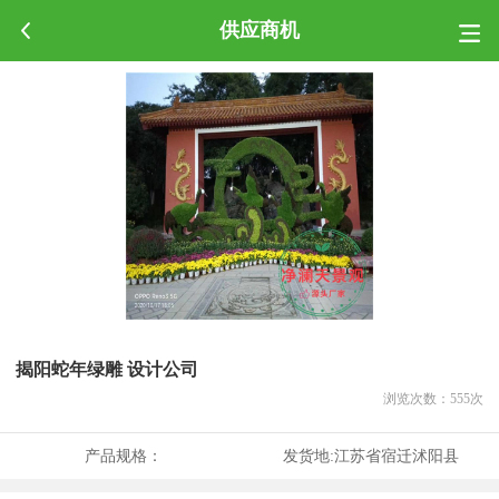
供应商机
揭阳蛇年绿雕 设计公司
浏览次数：
555
次
产品规格：
发货地:
江苏省宿迁沭阳县