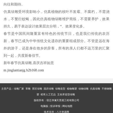
向往和期待。
仿真绿雕受环境影响小，仿真植物的枝叶不发霉、不腐朽，不需浇
水，不繁衍蚊蝇，因此仿真植物绿雕维护简练，不需要养护，效果
持久，易于表达设计效果层次分明，*、效果变化多。
春节是中国民间隆重富有特色的传统节日，也是我们传统的农历
新，春节已成为中华传统文化遗存的重要组成部分。不管是远在海
外的游子，还是身在他乡的异客，所有的亲人们都不远万里的汇聚
到一起，共度新春佳节。
新年春节仿真绿雕,喜庆吉祥如意
m.jinglantianjg.b2b168.com
主营产品：
绿雕厂家 草雕 景区绿雕 国庆绿雕 绿雕造型 植物雕塑 动物绿雕 仿真绿雕 不锈钢雕
塑 稻草人工艺品 五色草造型绿雕
版权所有：宿迁净澜天景观工程有限公司
电脑版
|
投诉举报
|
网站地图
技术支持：
八方资源网