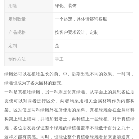
用途
绿化、装饰
定制数量
一个起定，具体请咨询客服
产品规格
按客户要求设计、定制
定制
是
制作方法
手工
绿雕还可以在植物生长的前、中、后期出现不同的效果。一时间，
绿雕也成为了各大园林的新宠。
一种是真植物绿雕，另一种则是仿真绿雕。从字面上的意思各位朋
友便可以对两者进行区分。两者均采用相关金属材料作为内部构
架。区别便是两种绿雕外在所使用的采料。真植绿雕会在金属材料
构架上铺上细网，并增加栽培土，再种植上一些绿植。对于真植绿
雕，各位朋友要保证整个绿雕的绿植覆盖率不能低于百分之九十，
这样才能有美感。同时，也能让整个真植物绿雕看起来更加逼真，