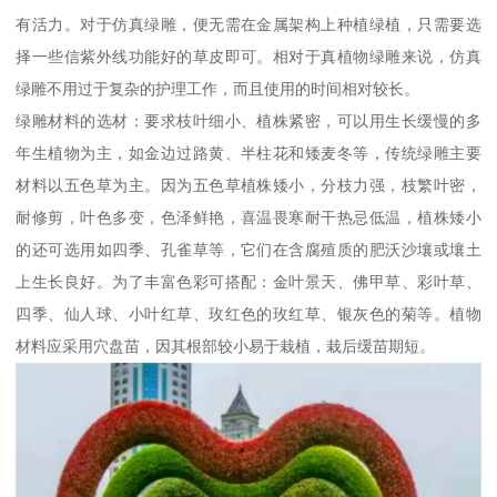
有活力。对于仿真绿雕，便无需在金属架构上种植绿植，只需要选
择一些信紫外线功能好的草皮即可。相对于真植物绿雕来说，仿真
绿雕不用过于复杂的护理工作，而且使用的时间相对较长。
绿雕材料的选材：要求枝叶细小、植株紧密，可以用生长缓慢的多
年生植物为主，如金边过路黄、半柱花和矮麦冬等，传统绿雕主要
材料以五色草为主。因为五色草植株矮小，分枝力强，枝繁叶密，
耐修剪，叶色多变，色泽鲜艳，喜温畏寒耐干热忌低温，植株矮小
的还可选用如四季、孔雀草等，它们在含腐殖质的肥沃沙壤或壤土
上生长良好。为了丰富色彩可搭配：金叶景天、佛甲草、彩叶草、
四季、仙人球、小叶红草、玫红色的玫红草、银灰色的菊等。植物
材料应采用穴盘苗，因其根部较小易于栽植，栽后缓苗期短。