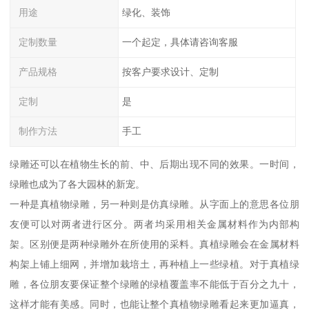
用途
绿化、装饰
定制数量
一个起定，具体请咨询客服
产品规格
按客户要求设计、定制
定制
是
制作方法
手工
绿雕还可以在植物生长的前、中、后期出现不同的效果。一时间，
绿雕也成为了各大园林的新宠。
一种是真植物绿雕，另一种则是仿真绿雕。从字面上的意思各位朋
友便可以对两者进行区分。两者均采用相关金属材料作为内部构
架。区别便是两种绿雕外在所使用的采料。真植绿雕会在金属材料
构架上铺上细网，并增加栽培土，再种植上一些绿植。对于真植绿
雕，各位朋友要保证整个绿雕的绿植覆盖率不能低于百分之九十，
这样才能有美感。同时，也能让整个真植物绿雕看起来更加逼真，