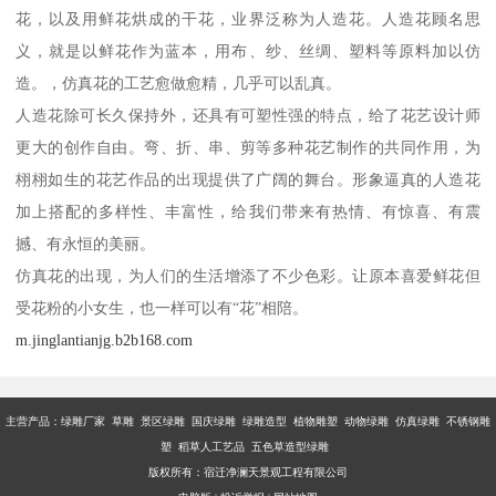
花，以及用鲜花烘成的干花，业界泛称为人造花。人造花顾名思
义，就是以鲜花作为蓝本，用布、纱、丝绸、塑料等原料加以仿
造。，仿真花的工艺愈做愈精，几乎可以乱真。
人造花除可长久保持外，还具有可塑性强的特点，给了花艺设计师
更大的创作自由。弯、折、串、剪等多种花艺制作的共同作用，为
栩栩如生的花艺作品的出现提供了广阔的舞台。形象逼真的人造花
加上搭配的多样性、丰富性，给我们带来有热情、有惊喜、有震
撼、有永恒的美丽。
仿真花的出现，为人们的生活增添了不少色彩。让原本喜爱鲜花但
受花粉的小女生，也一样可以有“花”相陪。
m.jinglantianjg.b2b168.com
主营产品：
绿雕厂家 草雕 景区绿雕 国庆绿雕 绿雕造型 植物雕塑 动物绿雕 仿真绿雕 不锈钢雕
塑 稻草人工艺品 五色草造型绿雕
版权所有：宿迁净澜天景观工程有限公司