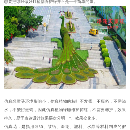
想要把绿雕做好且植物养护好并不是一件简单的事。
仿真绿雕受环境影响小，仿真植物的枝叶不发霉、不腐朽，不需浇
水，不繁衍蚊蝇，因此仿真植物绿雕维护简练，不需要养护，效果
持久，易于表达设计效果层次分明，*、效果变化多。
仿真花，是指用绷绢、皱纸、涤纶、塑料、水晶等材料制成的假