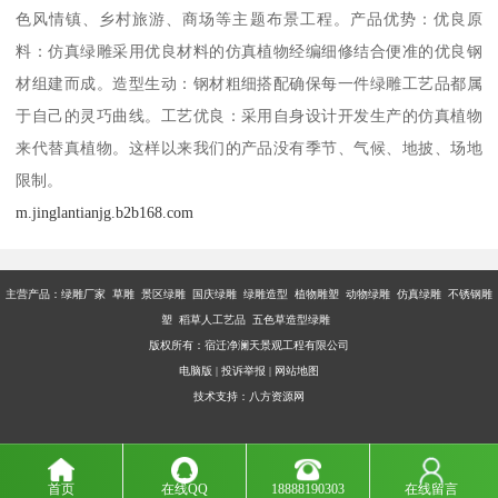
色风情镇、乡村旅游、商场等主题布景工程。产品优势：优良原
料：仿真绿雕采用优良材料的仿真植物经编细修结合便准的优良钢
材组建而成。造型生动：钢材粗细搭配确保每一件绿雕工艺品都属
于自己的灵巧曲线。工艺优良：采用自身设计开发生产的仿真植物
来代替真植物。这样以来我们的产品没有季节、气候、地披、场地
限制。
m.jinglantianjg.b2b168.com
主营产品：
绿雕厂家 草雕 景区绿雕 国庆绿雕 绿雕造型 植物雕塑 动物绿雕 仿真绿雕 不锈钢雕
塑 稻草人工艺品 五色草造型绿雕
版权所有：宿迁净澜天景观工程有限公司
电脑版
|
投诉举报
|
网站地图
技术支持：
八方资源网
首页
在线QQ
18888190303
在线留言