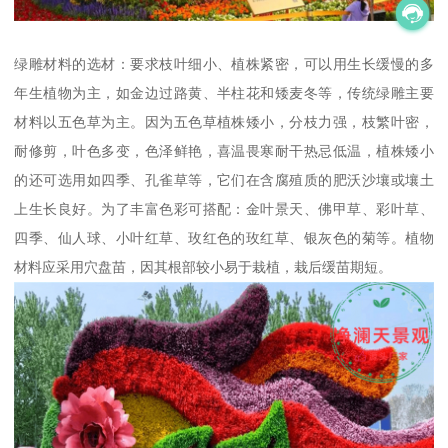
绿雕材料的选材：要求枝叶细小、植株紧密，可以用生长缓慢的多
年生植物为主，如金边过路黄、半柱花和矮麦冬等，传统绿雕主要
材料以五色草为主。因为五色草植株矮小，分枝力强，枝繁叶密，
耐修剪，叶色多变，色泽鲜艳，喜温畏寒耐干热忌低温，植株矮小
的还可选用如四季、孔雀草等，它们在含腐殖质的肥沃沙壤或壤土
上生长良好。为了丰富色彩可搭配：金叶景天、佛甲草、彩叶草、
四季、仙人球、小叶红草、玫红色的玫红草、银灰色的菊等。植物
材料应采用穴盘苗，因其根部较小易于栽植，栽后缓苗期短。