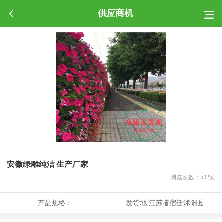
供应商机
安徽绿雕纯洁 生产厂家
浏览次数：
532
次
产品规格：
发货地:
江苏省宿迁沭阳县