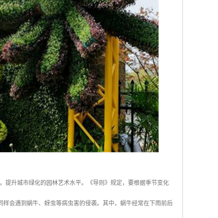
，提升城市绿化的园林艺术水平。《导则》规定，要根据季节变化
也同样会遇到蜗牛、蚜虫等病虫害的侵袭。其中，蜗牛经常在下雨前后