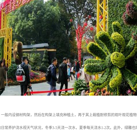
，一般内设钢材构架，然后在构架上填充种植土，再于其上栽植耐修剪的观叶观花植物
日常养护浇水视天气状况，冬季3-5天浇一次水，夏季每天浇水1-2次。此外，绿雕