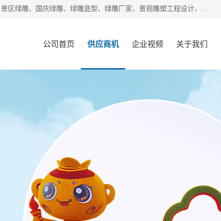
宿迁净澜天景观工程有限公司经营范围包括草雕、植物雕塑、景区绿雕、国庆绿雕、绿雕造型、绿雕厂家、景观雕塑工程设计、施工;绿化工程设计、施工、养护;绿化苗木、盆景种植、销售;是一家大型立体花坛草雕绿雕、五色草造型绿雕，仿真植物绿雕、稻草人工艺品、不锈钢雕塑等策划制作厂家，提供绿雕设计，制作,加工，及安装一站式服务。
公司首页
供应商机
企业视频
关于我们
客户案例