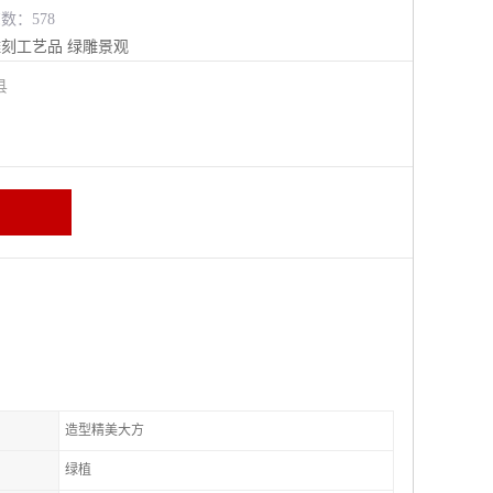
览数：578
雕刻工艺品
绿雕景观
阳县
造型精美大方
绿植