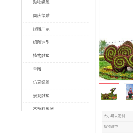
动物绿雕
国庆绿雕
绿雕厂家
绿雕造型
植物雕塑
草雕
仿真绿雕
景观雕塑
不锈钢雕塑
大小可以定制
稻草人工艺品
植物雕塑