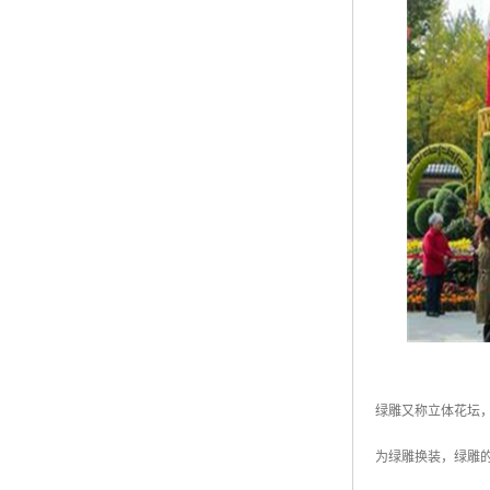
绿雕又称立体花坛
为绿雕换装，绿雕的