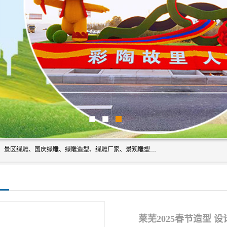
宿迁净澜天景观工程有限公司经营范围包括草雕、植物雕塑、景区绿雕、国庆绿雕、绿雕造型、绿雕厂家、景观雕塑工程设计、施工;绿化工程设计、施工、养护;绿化苗木、盆景种植、销售;是一家大型立体花坛草雕绿雕、五色草造型绿雕，仿真植物绿雕、稻草人工艺品、不锈钢雕塑等策划制作厂家，提供绿雕设计，制作,加工，及安装一站式服务。
莱芜2025春节造型 