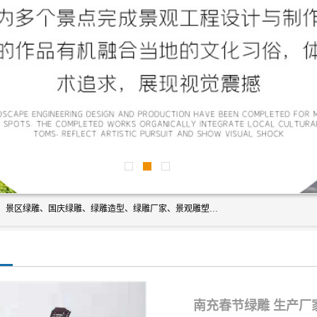
宿迁净澜天景观工程有限公司经营范围包括草雕、植物雕塑、景区绿雕、国庆绿雕、绿雕造型、绿雕厂家、景观雕塑工程设计、施工;绿化工程设计、施工、养护;绿化苗木、盆景种植、销售;是一家大型立体花坛草雕绿雕、五色草造型绿雕，仿真植物绿雕、稻草人工艺品、不锈钢雕塑等策划制作厂家，提供绿雕设计，制作,加工，及安装一站式服务。
南充春节绿雕 生产厂