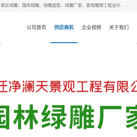
宿迁净澜天景观工程有限公司经营范围包括草雕、植物雕塑、景区绿雕、国庆绿雕、绿雕造型、绿雕厂家、景观雕塑工程设计、施工;绿化工程设计、施工、养护;绿化苗木、盆景种植、销售;是一家大型立体花坛草雕绿雕、五色草造型绿雕，仿真植物绿雕、稻草人工艺品、不锈钢雕塑等策划制作厂家，提供绿雕设计，制作,加工，及安装一站式服务。
公司首页
供应商机
企业视频
关于我们
客户案例