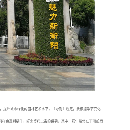
，提升城市绿化的园林艺术水平。《导则》规定，要根据季节变化
也同样会遇到蜗牛、蚜虫等病虫害的侵袭。其中，蜗牛经常在下雨前后