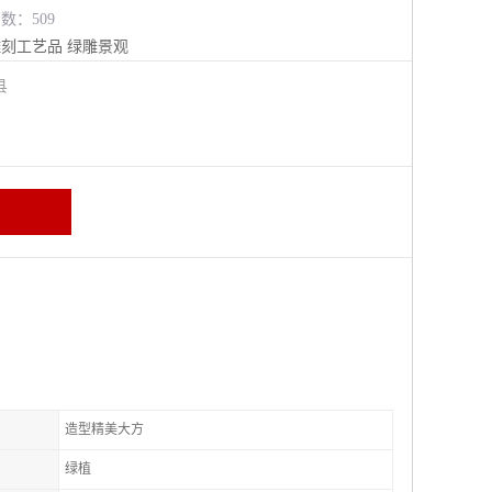
览数：509
雕刻工艺品
绿雕景观
阳县
造型精美大方
绿植