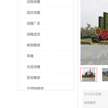
动物绿雕
国庆绿雕
绿雕厂家
绿雕造型
植物雕塑
草雕
仿真绿雕
景观雕塑
不锈钢雕塑
大小可以定制
稻草人工艺品
植物雕塑