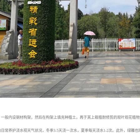
，一般内设钢材构架，然后在构架上填充种植土，再于其上栽植耐修剪的观叶观花植物
日常养护浇水视天气状况，冬季3-5天浇一次水，夏季每天浇水1-2次。此外，绿雕