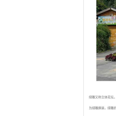
绿雕又称立体花坛
为绿雕换装，绿雕的