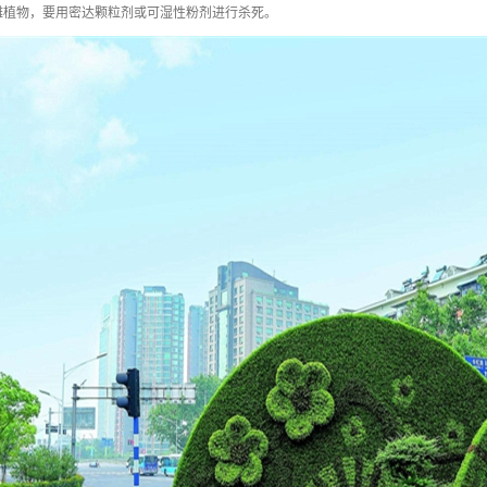
雕植物，要用密达颗粒剂或可湿性粉剂进行杀死。