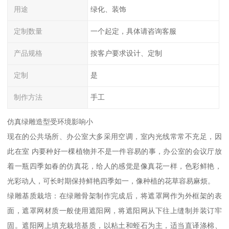
用途
绿化、装饰
定制数量
一个起定，具体请咨询客服
产品规格
按客户要求设计、定制
定制
是
制作方法
手工
仿真绿雕造型受环境影响小
现在的公共场所、办公室大多采用空调，室内光线常常不充足，因
此在室 内要种好一棵植物并不是一件容易的事，办公室的会议厅放
着一瓶四季如春的仿真花，给人的感觉是像真花一样，色彩鲜艳，
光彩动人，可长时期保持鲜艳四季如一，像种植的花草容易麻烦。
绿雕基质栽培：在绿雕骨架制作完成后，将遮罩网作为外框架的表
面，遮罩网材质一般使用遮阳网，将遮阳网从下往上缝制并装订牢
固。遮阳网上填充栽培基质，以粘土和蛭石为主，适当直译涤棉、