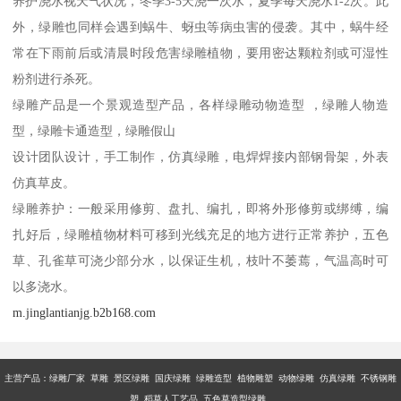
养护浇水视天气状况，冬季3-5天浇一次水，夏季每天浇水1-2次。此
外，绿雕也同样会遇到蜗牛、蚜虫等病虫害的侵袭。其中，蜗牛经
常在下雨前后或清晨时段危害绿雕植物，要用密达颗粒剂或可湿性
粉剂进行杀死。
绿雕产品是一个景观造型产品，各样绿雕动物造型 ，绿雕人物造
型，绿雕卡通造型，绿雕假山
设计团队设计，手工制作，仿真绿雕，电焊焊接内部钢骨架，外表
仿真草皮。
绿雕养护：一般采用修剪、盘扎、编扎，即将外形修剪或绑缚，编
扎好后，绿雕植物材料可移到光线充足的地方进行正常养护，五色
草、孔雀草可浇少部分水，以保证生机，枝叶不萎蔫，气温高时可
以多浇水。
m.jinglantianjg.b2b168.com
主营产品：
绿雕厂家 草雕 景区绿雕 国庆绿雕 绿雕造型 植物雕塑 动物绿雕 仿真绿雕 不锈钢雕
塑 稻草人工艺品 五色草造型绿雕