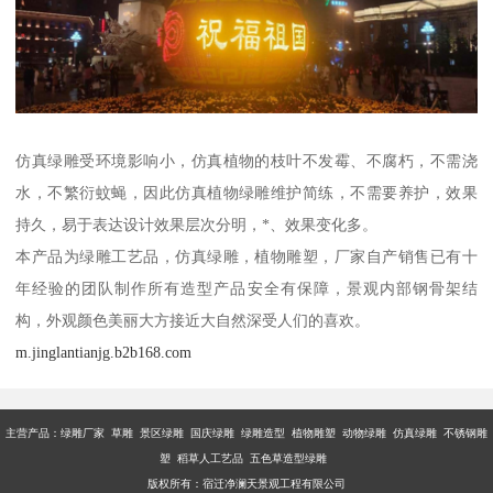
仿真绿雕受环境影响小，仿真植物的枝叶不发霉、不腐朽，不需浇
水，不繁衍蚊蝇，因此仿真植物绿雕维护简练，不需要养护，效果
持久，易于表达设计效果层次分明，*、效果变化多。
本产品为绿雕工艺品，仿真绿雕，植物雕塑，厂家自产销售已有十
年经验的团队制作所有造型产品安全有保障，景观内部钢骨架结
构，外观颜色美丽大方接近大自然深受人们的喜欢。
m.jinglantianjg.b2b168.com
主营产品：
绿雕厂家 草雕 景区绿雕 国庆绿雕 绿雕造型 植物雕塑 动物绿雕 仿真绿雕 不锈钢雕
塑 稻草人工艺品 五色草造型绿雕
版权所有：宿迁净澜天景观工程有限公司