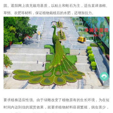
固。遮阳网上填充栽培基质，以粘土和蛭石为主，适当直译涤棉、
草悄、农肥等材料，保证植物栽植后的水肥，还增加拉力。
要求植株适应性强。由于绿雕改变了植物原有的生长环境，为在短
时间内达到佳的观赏效果，就要求植物材料容易繁殖，病虫害少，