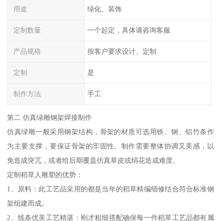
用途
绿化、装饰
定制数量
一个起定，具体请咨询客服
产品规格
按客户要求设计、定制
定制
是
制作方法
手工
第二 仿真绿雕钢架焊接制作
仿真绿雕一般采用钢架结构，骨架的材质可选用铁、钢、铝竹条作
为主要支撑，要保证骨架的牢固性。制作需要整体协调又美感，以
免造成突兀，或者给后期覆盖仿真草皮或绢花造成难度。
定制稻草人雕塑的优势：
1、原料：此工艺品采用的都是当年的稻草精编细修结合符合标准钢
架组建而成。
2、线条优美工艺精湛：刚才粗细搭配确保每一件稻草工艺品都有属