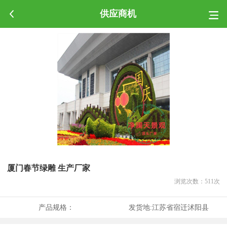
供应商机
厦门春节绿雕 生产厂家
浏览次数：
511
次
产品规格：
发货地:
江苏省宿迁沭阳县