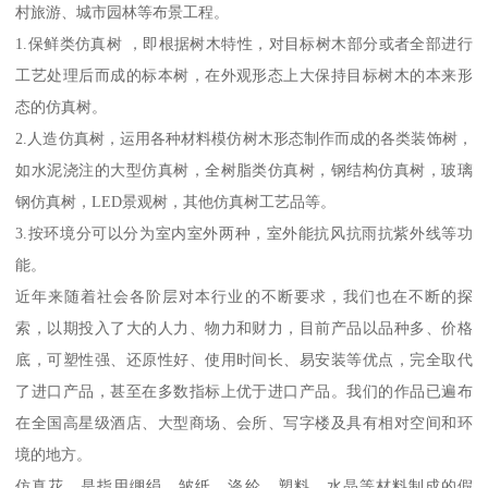
村旅游、城市园林等布景工程。
1.保鲜类仿真树 ，即根据树木特性，对目标树木部分或者全部进行
工艺处理后而成的标本树，在外观形态上大保持目标树木的本来形
态的仿真树。
2.人造仿真树，运用各种材料模仿树木形态制作而成的各类装饰树，
如水泥浇注的大型仿真树，全树脂类仿真树，钢结构仿真树，玻璃
钢仿真树，LED景观树，其他仿真树工艺品等。
3.按环境分可以分为室内室外两种，室外能抗风抗雨抗紫外线等功
能。
近年来随着社会各阶层对本行业的不断要求，我们也在不断的探
索，以期投入了大的人力、物力和财力，目前产品以品种多、价格
底，可塑性强、还原性好、使用时间长、易安装等优点，完全取代
了进口产品，甚至在多数指标上优于进口产品。我们的作品已遍布
在全国高星级酒店、大型商场、会所、写字楼及具有相对空间和环
境的地方。
仿真花，是指用绷绢、皱纸、涤纶、塑料、水晶等材料制成的假