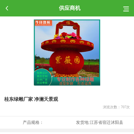
供应商机
桂东绿雕厂家 净澜天景观
浏览次数：
707
次
产品规格：
发货地:
江苏省宿迁沭阳县