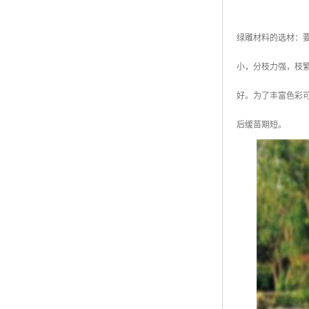
绿雕材料的选材：
小，分枝力强，枝
好。为了丰富色彩
后缓苗期短。