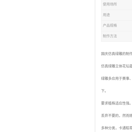
五色草造型绿雕
使用场所
用途
产品规格
制作方法
国庆仿真绿雕的制
仿真绿雕立体花坛
绿雕多应用于赛事
下。
要求植株适应性强
丢弃不要的，然而
多种分类，卡通稻