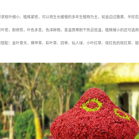
要求枝叶细小、植株紧密，可以用生长缓慢的多年生植物为主，如金边过路黄、半柱花
繁叶密，耐修剪，叶色多变，色泽鲜艳，喜温畏寒耐干热忌低温，植株矮小的还可选用
可搭配：金叶景天、佛甲草、彩叶草、四季、仙人球、小叶红草、玫红色的玫红草、银