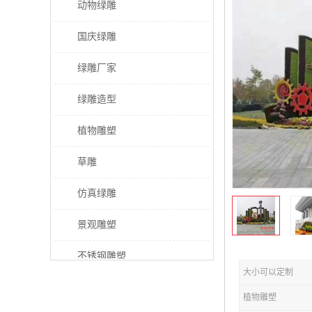
动物绿雕
国庆绿雕
绿雕厂家
绿雕造型
植物雕塑
草雕
仿真绿雕
景观雕塑
不锈钢雕塑
大小可以定制
稻草人工艺品
植物雕塑