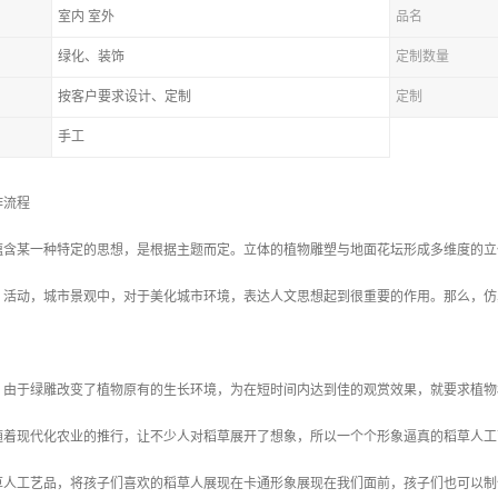
室内 室外
品名
绿化、装饰
定制数量
按客户要求设计、定制
定制
手工
作流程
蕴含某一种特定的思想，是根据主题而定。立体的植物雕塑与地面花坛形成多维度的立
、活动，城市景观中，对于美化城市环境，表达人文思想起到很重要的作用。那么，仿
。由于绿雕改变了植物原有的生长环境，为在短时间内达到佳的观赏效果，就要求植物
随着现代化农业的推行，让不少人对稻草展开了想象，所以一个个形象逼真的稻草人工
草人工艺品，将孩子们喜欢的稻草人展现在卡通形象展现在我们面前，孩子们也可以制