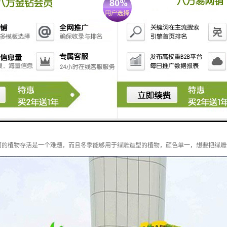
，在各市干道两侧、重要节点和开放空间都会实施花坛花卉布置工作，体量也绿雕的越
面的植物存活是一个难题，而且冬季能够用于绿雕造型的植物，颜色单一，想要把绿雕