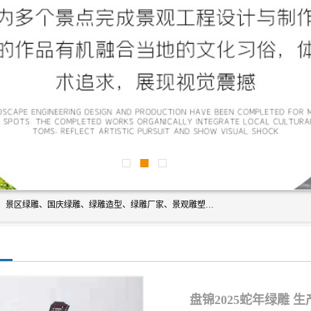
宿迁净澜天景观工程有限公司经营范围包括草雕、植物雕塑、景区绿雕、国庆绿雕、绿雕造型、绿雕厂家、景观雕塑工程设计、施工;绿化工程设计、施工、养护;绿化苗木、盆景种植、销售;是一家大型立体花坛草雕绿雕、五色草造型绿雕，仿真植物绿雕、稻草人工艺品、不锈钢雕塑等策划制作厂家，提供绿雕设计，制作,加工，及安装一站式服务。
盘锦2025蛇年绿雕 