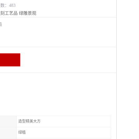
览数：483
雕刻工艺品
绿雕景观
阳县
造型精美大方
绿植