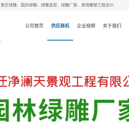
宿迁净澜天景观工程有限公司经营范围包括草雕、植物雕塑、景区绿雕、国庆绿雕、绿雕造型、绿雕厂家、景观雕塑工程设计、施工;绿化工程设计、施工、养护;绿化苗木、盆景种植、销售;是一家大型立体花坛草雕绿雕、五色草造型绿雕，仿真植物绿雕、稻草人工艺品、不锈钢雕塑等策划制作厂家，提供绿雕设计，制作,加工，及安装一站式服务。
公司首页
供应商机
企业视频
关于我们
客户案例