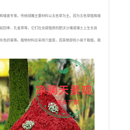
和矮麦冬等，传统绿雕主要材料以五色草为主。因为五色草植株矮
如四季、孔雀草等，它们在含腐殖质的肥沃沙壤或壤土上生长良
灰色的菊等。植物材料应采用穴盘苗，因其根部较小易于栽植，栽