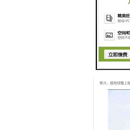
国庆绿雕每逢节庆
寒冷，植物绿雕上