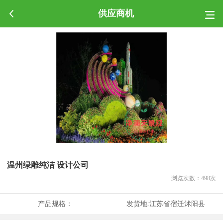
供应商机
温州绿雕纯洁 设计公司
浏览次数：
498
次
产品规格：
发货地:
江苏省宿迁沭阳县