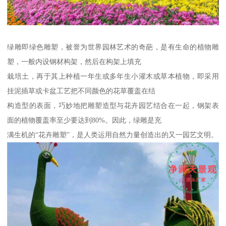
绿雕即绿色雕塑，被誉为世界园林艺术的奇葩，是有生命的植物雕
塑，一般内设钢材构架，然后在构架上填充
栽培土，再于其上种植一年生或多年生小灌木或草本植物，即采用
挂泥插草或卡盆工艺把不同颜色的花草覆盖在结
构造型的表面，巧妙地把雕塑造型与花卉园艺结合在一起，钢架表
面的植物覆盖率至少要达到80%。因此，绿雕是充
满生机的“花卉雕塑”，是人类运用自然力量创造出的又一园艺文明。