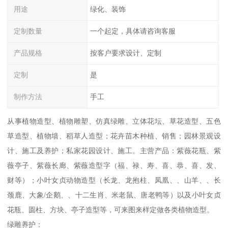
用途
绿化、装饰
定制数量
一个起定，具体请咨询客服
产品规格
按客户要求设计、定制
定制
是
制作方法
手工
从事植物造型、植物雕塑、仿真绿雕、立体花坛、草花造型、五色
草造型、植物墙、稻草人造型；花卉苗木种植、销售；园林景观设
计、施工及养护；私家花园设计、施工。主营产品：紫薇花瓶、紫
薇亭子、紫薇长廊、紫薇造型字（福、禄、寿、喜、恭、喜、发、
财等）；小叶女贞动物造型（长龙、龙抱柱、凤凰、、山羊、、长
颈鹿、大象/企鹅、、十二生肖、米老鼠、唐老鸭等）以及小叶女贞
花瓶、圆柱、方块、亭子造型等，可来图来样定做各类植物造型。
绿雕养护：