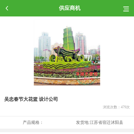
供应商机
吴忠春节大花篮 设计公司
浏览次数：
479
次
产品规格：
发货地:
江苏省宿迁沭阳县