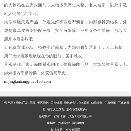
的人物站在在大众面前，人物多为历史人物、名人名家，以此来激
励人们向他们学习。
大型绿雕景观产品，外观光鲜亮丽造型新颖，内部钢骨架结构，外
观仿真草皮按图搭配完成，安全有保障，三年无条件质保，放心大
胆来本店选购吧。
五色草立体花坛，植物小苗栽植，内部钢骨架营养土，人工栽植，
第二天绿雕景观展现在你的眼前，美不胜收。
景观制作厂家，绿雕景观制作，仿真绿雕产品，大型绿雕景观，电
焊焊接内部钢骨架，外表仿真草皮。
m.jinglantianjg.b2b168.com
主营产品：
绿雕厂家 草雕 景区绿雕 国庆绿雕 绿雕造型 植物雕塑 动物绿雕 仿真绿雕 不锈钢雕
塑 稻草人工艺品 五色草造型绿雕
版权所有：宿迁净澜天景观工程有限公司
电脑版
|
投诉举报
|
网站地图
技术支持：
八方资源网