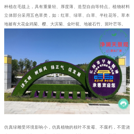
种植在毛毯上，具有重量轻、厚度薄、造型自由等特点。植物材料
立体部分采用五色草类，如：红草、绿草、白草、半柱花等。草本
地被有大花金鸡菊、樱、大滨菊、金叶莸、地被石竹、斑叶芒等。
仿真绿雕受环境影响小，仿真植物的枝叶不发霉、不腐朽，不需浇