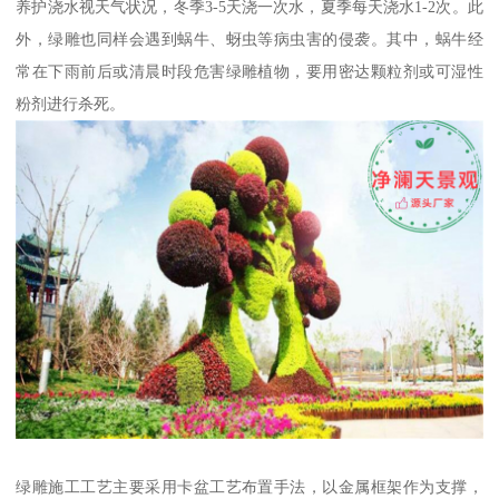
养护浇水视天气状况，冬季3-5天浇一次水，夏季每天浇水1-2次。此
外，绿雕也同样会遇到蜗牛、蚜虫等病虫害的侵袭。其中，蜗牛经
常在下雨前后或清晨时段危害绿雕植物，要用密达颗粒剂或可湿性
粉剂进行杀死。
绿雕施工工艺主要采用卡盆工艺布置手法，以金属框架作为支撑，