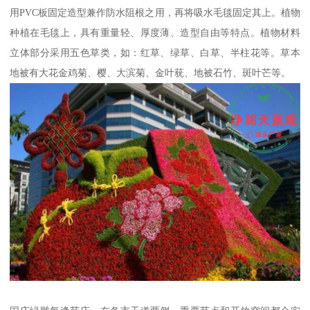
用PVC板固定造型兼作防水阻根之用，再将吸水毛毯固定其上。植物
种植在毛毯上，具有重量轻、厚度薄、造型自由等特点。植物材料
立体部分采用五色草类，如：红草、绿草、白草、半柱花等。草本
地被有大花金鸡菊、樱、大滨菊、金叶莸、地被石竹、斑叶芒等。