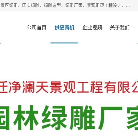
宿迁净澜天景观工程有限公司经营范围包括草雕、植物雕塑、景区绿雕、国庆绿雕、绿雕造型、绿雕厂家、景观雕塑工程设计、施工;绿化工程设计、施工、养护;绿化苗木、盆景种植、销售;是一家大型立体花坛草雕绿雕、五色草造型绿雕，仿真植物绿雕、稻草人工艺品、不锈钢雕塑等策划制作厂家，提供绿雕设计，制作,加工，及安装一站式服务。
公司首页
供应商机
企业视频
关于我们
客户案例