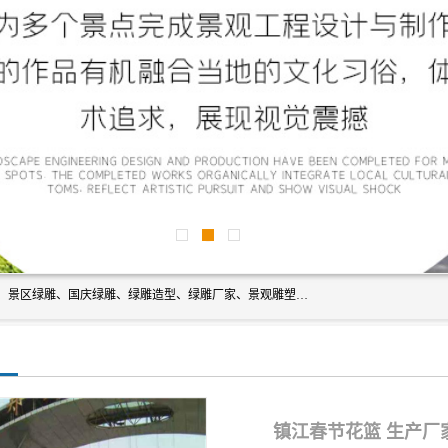
宿迁净澜天景观工程有限公司经营范围包括草雕、植物雕塑、景区绿雕、国庆绿雕、绿雕造型、绿雕厂家、景观雕塑工程设计、施工;绿化工程设计、施工、养护;绿化苗木、盆景种植、销售;是一家大型立体花坛草雕绿雕、五色草造型绿雕，仿真植物绿雕、稻草人工艺品、不锈钢雕塑等策划制作厂家，提供绿雕设计，制作,加工，及安装一站式服务。
镇江春节花篮 生产厂