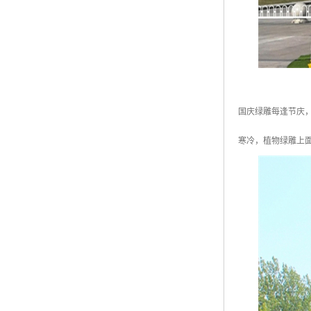
国庆绿雕每逢节庆
寒冷，植物绿雕上