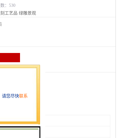
览数：530
雕刻工艺品
绿雕景观
阳县
造型精美大方
绿植