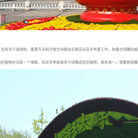
，在各市干道两侧、重要节点和开放空间都会实施花坛花卉布置工作，体量也绿雕的越
面的植物存活是一个难题，而且冬季能够用于绿雕造型的植物，颜色单一，想要把绿雕