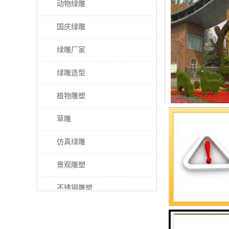
动物绿雕
国庆绿雕
绿雕厂家
绿雕造型
植物雕塑
草雕
仿真绿雕
景观雕塑
不锈钢雕塑
大小可以定制
稻草人工艺品
植物雕塑