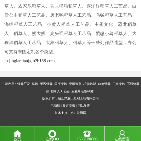
草人、农家乐稻草人、功夫熊猫稻草人、喜洋洋稻草人工艺品、白
雪公主稻草人工艺品、唐老鸭稻草人工艺品、乌贼稻草人工艺品、
海绵稻草人工艺品、小黄人稻草人工艺品、主题文化、恐龙稻草
人、稻草人、熊大熊二光头强稻草人工艺品、愤怒小鸟稻草人、大
猩猩稻草人工艺品、大象稻草人、稻草人等一些列作品造型，办公
司支持来图定制各个类型。
m.jinglantianjg.b2b168.com
主营产品：
绿雕厂家 草雕 景区绿雕 国庆绿雕 绿雕造型 植物雕塑 动物绿雕 仿真绿雕 不锈钢雕
塑 稻草人工艺品 五色草造型绿雕
版权所有：宿迁净澜天景观工程有限公司
电脑版
|
投诉举报
|
网站地图
技术支持：
八方资源网
首页
在线QQ
18888190303
在线留言