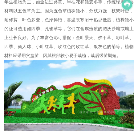
年生植物为主，如金边过路黄、半柱花和矮麦冬等，传统绿雕主要
材料以五色草为主。因为五色草植株矮小，分枝力强，枝繁叶密，
耐修剪，叶色多变，色泽鲜艳，喜温畏寒耐干热忌低温，植株矮小
的还可选用如四季、孔雀草等，它们在含腐殖质的肥沃沙壤或壤土
上生长良好。为了丰富色彩可搭配：金叶景天、佛甲草、彩叶草、
四季、仙人球、小叶红草、玫红色的玫红草、银灰色的菊等。植物
材料应采用穴盘苗，因其根部较小易于栽植，栽后缓苗期短。