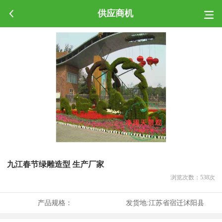
供应商机
九江春节绿雕造型 生产厂家
浏览次数：
538
次
产品规格：
发货地:
江苏省宿迁沭阳县