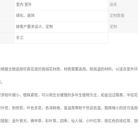
室内 室外
品名
绿化、装饰
定制数量
按客户要求设计、定制
定制
手工
果根据主题选用仿真花或仿真绢花材质，材质需要选用，耐高温的材料，以适合室外环
险。
要求枝叶细小、植株紧密，可以用生长缓慢的多年生植物为主，如金边过路黄、半柱花
繁叶密，耐修剪，叶色多变，色泽鲜艳，喜温畏寒耐干热忌低温，植株矮小的还可选用
可搭配：金叶景天、佛甲草、彩叶草、四季、仙人球、小叶红草、玫红色的玫红草、银