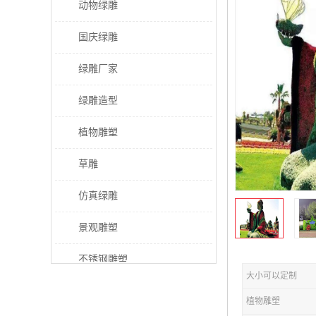
动物绿雕
国庆绿雕
绿雕厂家
绿雕造型
植物雕塑
草雕
仿真绿雕
景观雕塑
不锈钢雕塑
大小可以定制
稻草人工艺品
植物雕塑