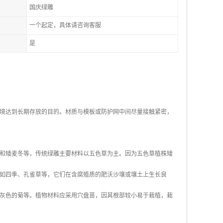
国庆绿雕
一个起定，具体请咨询客服
是
境达到长期存放的目的。材质与模板或防护网中间尽量接触紧密，
和矮麦冬等，传统绿雕主要材料以五色草为主。因为五色草植株矮
如四季、孔雀草等，它们在含腐殖质的肥沃沙壤或壤土上生长良
灰色的菊等。植物材料应采用穴盘苗，因其根部较小易于栽植，栽