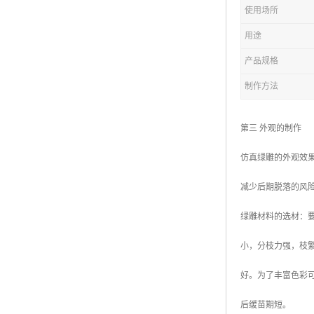
五色草造型绿雕
使用场所
用途
产品规格
制作方法
第三 外观的制作
仿真绿雕的外观效
减少后期脱落的风
绿雕材料的选材：
小，分枝力强，枝
好。为了丰富色彩
后缓苗期短。