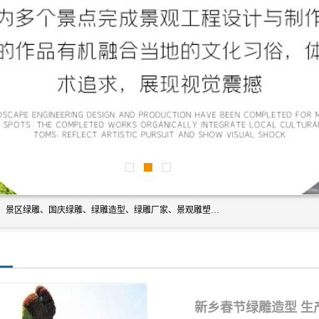
宿迁净澜天景观工程有限公司经营范围包括草雕、植物雕塑、景区绿雕、国庆绿雕、绿雕造型、绿雕厂家、景观雕塑工程设计、施工;绿化工程设计、施工、养护;绿化苗木、盆景种植、销售;是一家大型立体花坛草雕绿雕、五色草造型绿雕，仿真植物绿雕、稻草人工艺品、不锈钢雕塑等策划制作厂家，提供绿雕设计，制作,加工，及安装一站式服务。
新乡春节绿雕造型 生