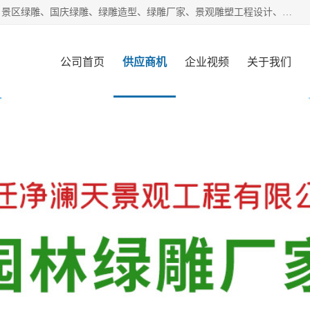
宿迁净澜天景观工程有限公司经营范围包括草雕、植物雕塑、景区绿雕、国庆绿雕、绿雕造型、绿雕厂家、景观雕塑工程设计、施工;绿化工程设计、施工、养护;绿化苗木、盆景种植、销售;是一家大型立体花坛草雕绿雕、五色草造型绿雕，仿真植物绿雕、稻草人工艺品、不锈钢雕塑等策划制作厂家，提供绿雕设计，制作,加工，及安装一站式服务。
公司首页
供应商机
企业视频
关于我们
客户案例