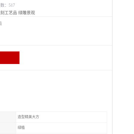
览数：517
雕刻工艺品
绿雕景观
阳县
造型精美大方
绿植