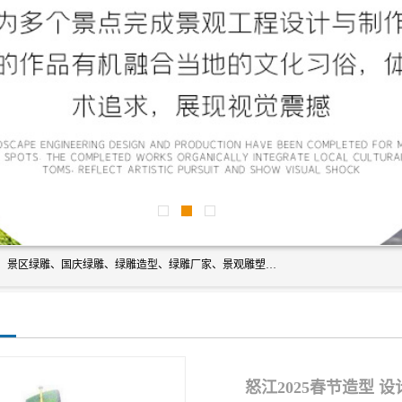
宿迁净澜天景观工程有限公司经营范围包括草雕、植物雕塑、景区绿雕、国庆绿雕、绿雕造型、绿雕厂家、景观雕塑工程设计、施工;绿化工程设计、施工、养护;绿化苗木、盆景种植、销售;是一家大型立体花坛草雕绿雕、五色草造型绿雕，仿真植物绿雕、稻草人工艺品、不锈钢雕塑等策划制作厂家，提供绿雕设计，制作,加工，及安装一站式服务。
怒江2025春节造型 