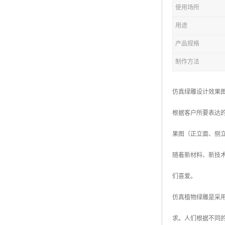
五色草造型绿雕
使用场所
用途
产品规格
制作方法
仿真绿雕设计效果
根据客户所要表达
果图（正立面、侧
随着新材料、新技
们喜爱。
仿真植物绿雕是采
求。人们根据不同