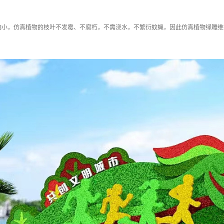
响小，仿真植物的枝叶不发霉、不腐朽，不需浇水，不繁衍蚊蝇，因此仿真植物绿雕维
。