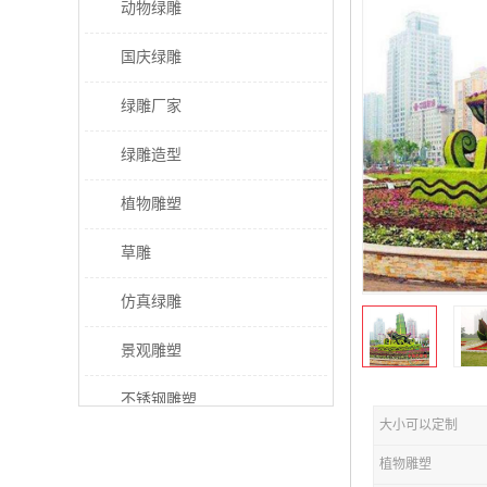
动物绿雕
国庆绿雕
绿雕厂家
绿雕造型
植物雕塑
草雕
仿真绿雕
景观雕塑
不锈钢雕塑
大小可以定制
稻草人工艺品
植物雕塑