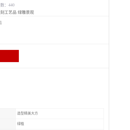
览数：440
雕刻工艺品
绿雕景观
阳县
造型精美大方
绿植