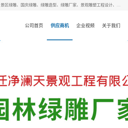
宿迁净澜天景观工程有限公司经营范围包括草雕、植物雕塑、景区绿雕、国庆绿雕、绿雕造型、绿雕厂家、景观雕塑工程设计、施工;绿化工程设计、施工、养护;绿化苗木、盆景种植、销售;是一家大型立体花坛草雕绿雕、五色草造型绿雕，仿真植物绿雕、稻草人工艺品、不锈钢雕塑等策划制作厂家，提供绿雕设计，制作,加工，及安装一站式服务。
公司首页
供应商机
企业视频
关于我们
客户案例