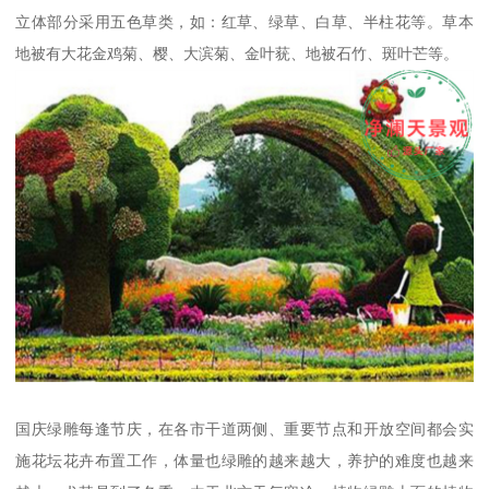
立体部分采用五色草类，如：红草、绿草、白草、半柱花等。草本
地被有大花金鸡菊、樱、大滨菊、金叶莸、地被石竹、斑叶芒等。
国庆绿雕每逢节庆，在各市干道两侧、重要节点和开放空间都会实
施花坛花卉布置工作，体量也绿雕的越来越大，养护的难度也越来