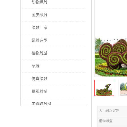
动物绿雕
国庆绿雕
绿雕厂家
绿雕造型
植物雕塑
草雕
仿真绿雕
景观雕塑
不锈钢雕塑
大小可以定制
稻草人工艺品
植物雕塑