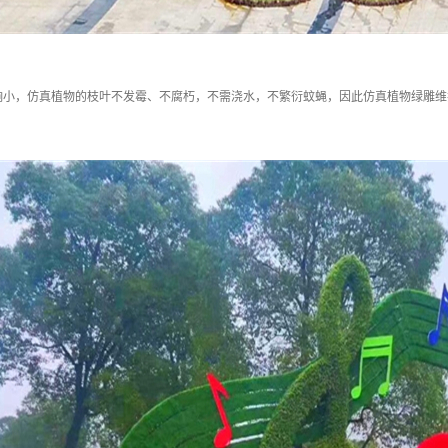
响小，仿真植物的枝叶不发霉、不腐朽，不需浇水，不繁衍蚊蝇，因此仿真植物绿雕维
。