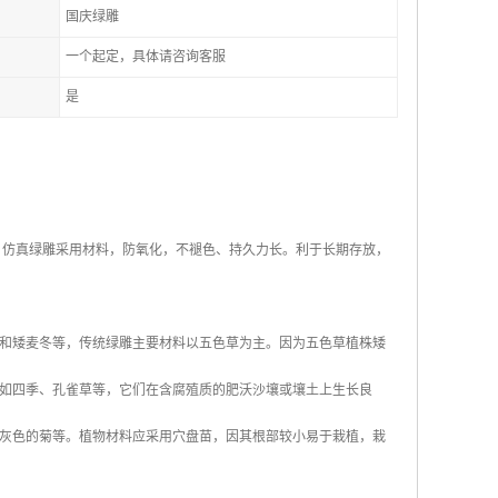
国庆绿雕
一个起定，具体请咨询客服
是
 仿真绿雕采用材料，防氧化，不褪色、持久力长。利于长期存放，
和矮麦冬等，传统绿雕主要材料以五色草为主。因为五色草植株矮
如四季、孔雀草等，它们在含腐殖质的肥沃沙壤或壤土上生长良
灰色的菊等。植物材料应采用穴盘苗，因其根部较小易于栽植，栽