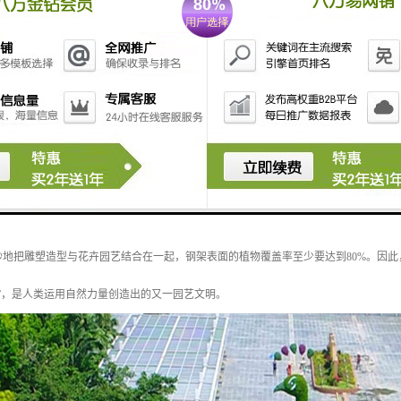
被誉为世界园林艺术的奇葩，是有生命的植物雕塑，一般内设钢材构架，然后在构架上
种植一年生或多年生小灌木或草本植物，即采用挂泥插草或卡盆工艺把不同颜色的花草
妙地把雕塑造型与花卉园艺结合在一起，钢架表面的植物覆盖率至少要达到80%。因此
”，是人类运用自然力量创造出的又一园艺文明。