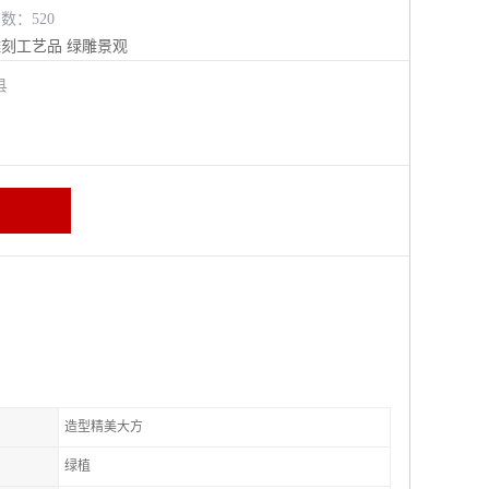
览数：520
雕刻工艺品
绿雕景观
阳县
造型精美大方
绿植