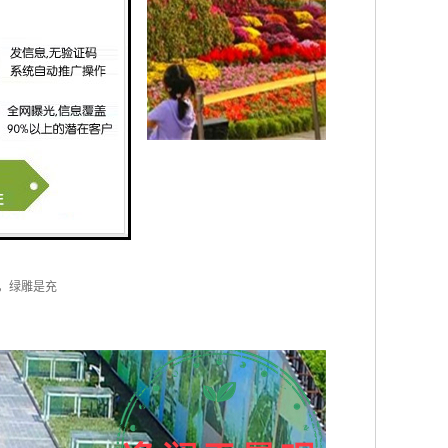
填充
覆盖在结
，绿雕是充