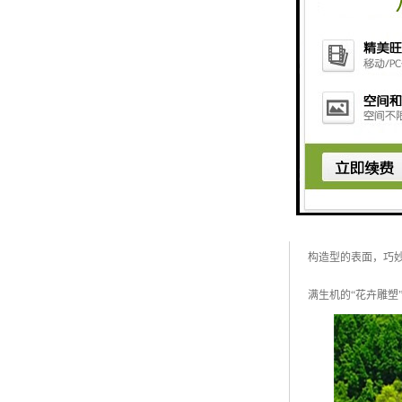
绿雕即绿色雕塑，
栽培土，再于其上
构造型的表面，巧
满生机的“花卉雕塑