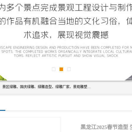
宿迁净澜天景观工程有限公司经营范围包括草雕、植物雕塑、景区绿雕、国庆绿雕、绿雕造型、绿雕厂家、景观雕塑工程设计、施工;绿化工程设计、施工、养护;绿化苗木、盆景种植、销售;是一家大型立体花坛草雕绿雕、五色草造型绿雕，仿真植物绿雕、稻草人工艺品、不锈钢雕塑等策划制作厂家，提供绿雕设计，制作,加工，及安装一站式服务。
黑龙江2025春节造型