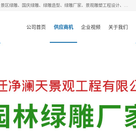
宿迁净澜天景观工程有限公司经营范围包括草雕、植物雕塑、景区绿雕、国庆绿雕、绿雕造型、绿雕厂家、景观雕塑工程设计、施工;绿化工程设计、施工、养护;绿化苗木、盆景种植、销售;是一家大型立体花坛草雕绿雕、五色草造型绿雕，仿真植物绿雕、稻草人工艺品、不锈钢雕塑等策划制作厂家，提供绿雕设计，制作,加工，及安装一站式服务。
公司首页
供应商机
企业视频
关于我们
客户案例