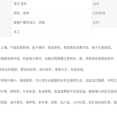
室内 室外
品名
绿化、装饰
定制数量
按客户要求设计、定制
定制
手工
，土壤，气候因素影响，易于维护，成本更低，景观美化效果可控，易于主题表现。
要查看现场环境，检查电力情况，运输过程需要注意挤压，搓，导致变形或草皮损坏。
地面花坛的摆放，要流动自然，由内及外，美观大方，先高后低。
要求枝叶细小、植株紧密，可以用生长缓慢的多年生植物为主，如金边过路黄、半柱花
繁叶密，耐修剪，叶色多变，色泽鲜艳，喜温畏寒耐干热忌低温，植株矮小的还可选用
可搭配：金叶景天、佛甲草、彩叶草、四季、仙人球、小叶红草、玫红色的玫红草、银