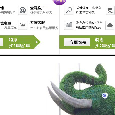
制作：绿雕骨架的材料一般可以有钢筋、铁丝、角铁、不锈钢等等，一般根据绿雕大小
都能摆放长久，出现意外事故。一般在大型绿雕制作过程中，通常会采用角铁、钢筋、
弹性小，不容易晃动，缺点是承重力有限。