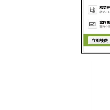
绿雕养护：
1、绿雕骨架结构
牢固度。绿雕牢固
丝材料，优点是比