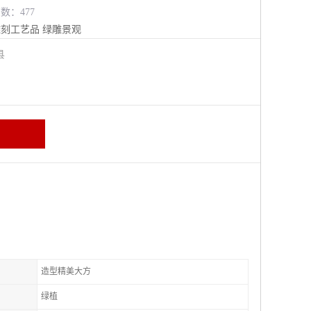
览数：477
雕刻工艺品
绿雕景观
阳县
造型精美大方
绿植