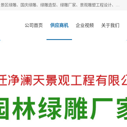
宿迁净澜天景观工程有限公司经营范围包括草雕、植物雕塑、景区绿雕、国庆绿雕、绿雕造型、绿雕厂家、景观雕塑工程设计、施工;绿化工程设计、施工、养护;绿化苗木、盆景种植、销售;是一家大型立体花坛草雕绿雕、五色草造型绿雕，仿真植物绿雕、稻草人工艺品、不锈钢雕塑等策划制作厂家，提供绿雕设计，制作,加工，及安装一站式服务。
公司首页
供应商机
企业视频
关于我们
客户案例