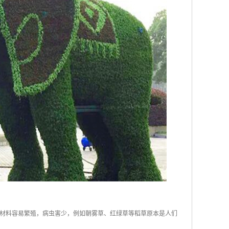
材料容易繁殖，病虫害少，例如朝雾草、红绿草等稻草原本是人们