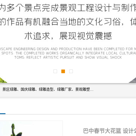
宿迁净澜天景观工程有限公司经营范围包括草雕、植物雕塑、景区绿雕、国庆绿雕、绿雕造型、绿雕厂家、景观雕塑工程设计、施工;绿化工程设计、施工、养护;绿化苗木、盆景种植、销售;是一家大型立体花坛草雕绿雕、五色草造型绿雕，仿真植物绿雕、稻草人工艺品、不锈钢雕塑等策划制作厂家，提供绿雕设计，制作,加工，及安装一站式服务。
巴中春节大花篮 设计