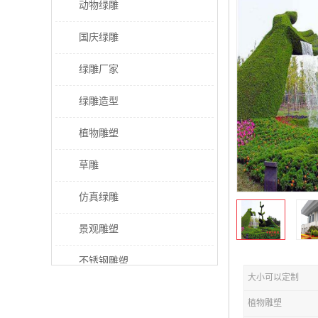
动物绿雕
国庆绿雕
绿雕厂家
绿雕造型
植物雕塑
草雕
仿真绿雕
景观雕塑
不锈钢雕塑
大小可以定制
稻草人工艺品
植物雕塑