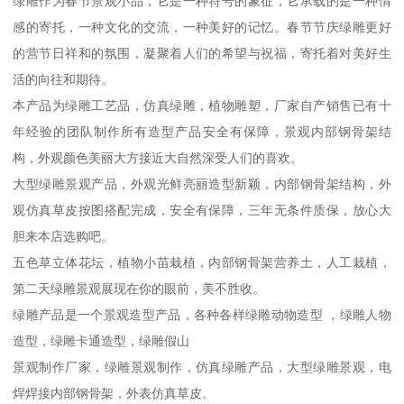
绿雕作为春节景观小品，它是一种符号的象征，它承载的是一种情
感的寄托，一种文化的交流，一种美好的记忆。春节节庆绿雕更好
的营节日祥和的氛围，凝聚着人们的希望与祝福，寄托着对美好生
活的向往和期待。
本产品为绿雕工艺品，仿真绿雕，植物雕塑，厂家自产销售已有十
年经验的团队制作所有造型产品安全有保障，景观内部钢骨架结
构，外观颜色美丽大方接近大自然深受人们的喜欢。
大型绿雕景观产品，外观光鲜亮丽造型新颖，内部钢骨架结构，外
观仿真草皮按图搭配完成，安全有保障，三年无条件质保，放心大
胆来本店选购吧。
五色草立体花坛，植物小苗栽植，内部钢骨架营养土，人工栽植，
第二天绿雕景观展现在你的眼前，美不胜收。
绿雕产品是一个景观造型产品，各种各样绿雕动物造型 ，绿雕人物
造型，绿雕卡通造型，绿雕假山
景观制作厂家，绿雕景观制作，仿真绿雕产品，大型绿雕景观，电
焊焊接内部钢骨架，外表仿真草皮。