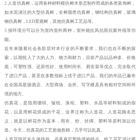
2.人造仿真树，运用各种材料模仿树木形态制作而成的各类装饰树，
如水泥浇注的大型仿真树，全树脂类仿真树，钢结构仿真树，玻璃
钢仿真树，LED景观树，其他仿真树工艺品等。
3.按环境分可以分为室内室外两种，室外能抗风抗雨抗紫外线等功
能。
近年来随着社会各阶层对本行业的不断要求，我们也在不断的探
索，以期投入了大的人力、物力和财力，目前产品以品种多、价格
底，可塑性强、还原性好、使用时间长、易安装等优点，完全取代
了进口产品，甚至在多数指标上优于进口产品。我们的作品已遍布
在全国高星级酒店、大型商场、会所、写字楼及具有相对空间和环
境的地方。
仿真花，是指用绷绢、皱纸、涤纶、塑料、水晶等材料制成的假
花，以及用鲜花烘成的干花，业界泛称为人造花。人造花顾名思
义，就是以鲜花作为蓝本，用布、纱、丝绸、塑料等原料加以仿
造。今天，仿真花的工艺愈做愈精，几乎可以乱真。
人造花除可长久保持外，还具有可塑性强的特点，给了花艺设计师