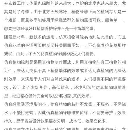
卉布置工作，体量也绿雕的越来越大，养护的难度也越来越大。尤
其是到了冬季，由于北方天气寒冷，植物绿雕上面的植物存活是一
个难题，而且冬季能够用于绿雕造型的植物屈指可数，颜色单一，
想要把绿雕做好且植物养护好并不是一件简单的事。
随着新材料、新技术的运用，仿真植物可轻易地到达此目的，而且
仿真花草的色泽可长时期坚持美丽四季如一，不会像养护花草那样
繁琐。由此，冬天的仿真植物绿雕比较受人们喜爱。
仿真植物绿雕是采用真植物制作而成，利用真植物与真正植物的相
近性，来达到类似于真正植物墙体的效果或者达到真植物的无法达
到效果，来满足于人们对自然效果的追求。人们根据不同的环境要
求，设计出了造型各异，高低错落，环境和谐的仿真植物绿雕造
型，经过精心设计完全可以达到以假乱真的效果。
仿真绿雕受环境影响小，仿真植物的枝叶不发霉、不腐朽，不需浇
水，不繁衍蚊蝇，因此仿真植物绿雕维护简练，不需要养护，效果
持久，易于表达设计效果层次分明，成本低、效果变化多。
仿真绿雕立体花坛蕴含某一种特定的思想，就是根据主题而定。立