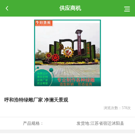
供应商机
呼和浩特绿雕厂家 净澜天景观
浏览次数：
578
次
产品规格：
发货地:
江苏省宿迁沭阳县