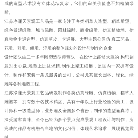
成的造型艺术没有立体花坛复杂，它们的审美价值也不如植物绿
雕。
江苏净澜天景观工艺品是一家专注于各类稻草人造型、稻草雕塑、
绿色景观绿雕、城市绿雕、园林绿雕、商业绿雕、仿真植物墙、仿
真动物卡通造型、仿真草皮、卡通展、大型主题公园仿 真工艺品、
花雕、群雕、组雕、浮雕的整体规划的设计与制作的企业
设计团队由二十多年雕塑造型师带队，在设计上能够大胆的 构思创
意别出心裁.雕塑上进益求精.制作上精工细磨，是国内一家拥有设
计、制作和安装一条龙服务的公司，公司尤其擅长园林、绿化、绿
雕等各种雕塑工程。
江苏净澜天景观工艺品研发制作各类仿真绿雕、仿真植物、稻草人
雕塑等，拥有数十名技术精湛、具有十年以上行业经验的美工，设
计师和一级造型师，业务遍及全国多个省份，制作的造型逼真特，
深受游客青睐。至今已经为多个景点完成景观工程设计与制作，所
完成的作品有机融合当地的文化习俗，体现艺术追求，展现视觉震
撼