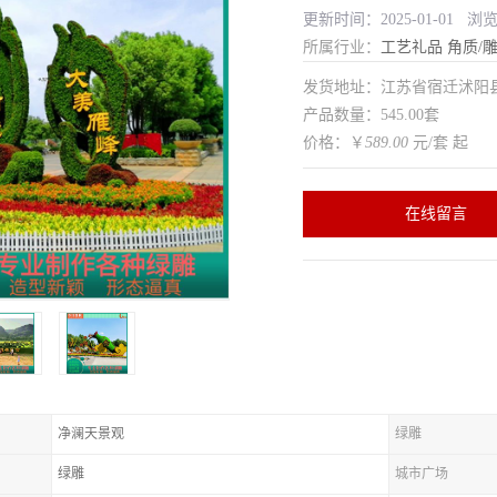
更新时间：2025-01-01 浏
所属行业：
工艺礼品
角质/
发货地址：江苏省宿迁沭
产品数量：545.00套
价格：￥
589.00
元/套 起
在线留言
净澜天景观
绿雕
绿雕
城市广场