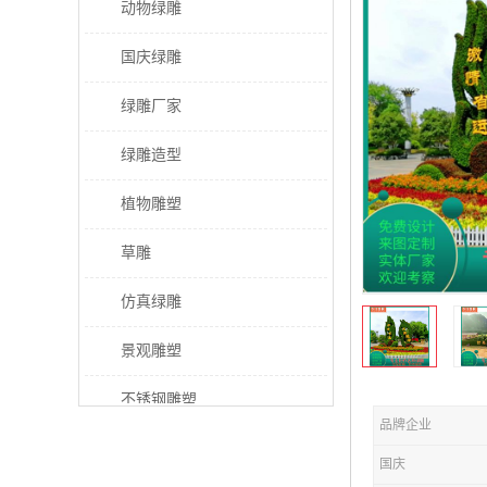
动物绿雕
国庆绿雕
绿雕厂家
绿雕造型
植物雕塑
草雕
仿真绿雕
景观雕塑
不锈钢雕塑
品牌企业
稻草人工艺品
国庆