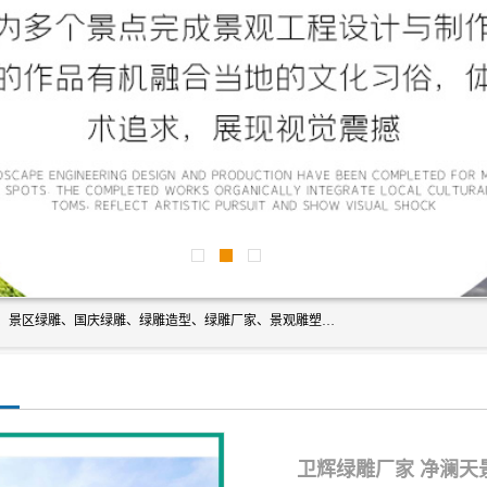
宿迁净澜天景观工程有限公司经营范围包括草雕、植物雕塑、景区绿雕、国庆绿雕、绿雕造型、绿雕厂家、景观雕塑工程设计、施工;绿化工程设计、施工、养护;绿化苗木、盆景种植、销售;是一家大型立体花坛草雕绿雕、五色草造型绿雕，仿真植物绿雕、稻草人工艺品、不锈钢雕塑等策划制作厂家，提供绿雕设计，制作,加工，及安装一站式服务。
卫辉绿雕厂家 净澜天