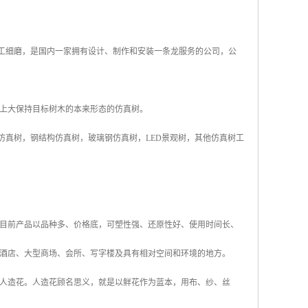
精工细磨，是国内一家拥有设计、制作和安装一条龙服务的公司，公
态上大保持目标树木的本来形态的仿真树。
仿真树，钢结构仿真树，玻璃钢仿真树，LED景观树，其他仿真树工
目前产品以品种多、价格底，可塑性强、还原性好、使用时间长、
酒店、大型商场、会所、写字楼及具有相对空间和环境的地方。
人造花。人造花顾名思义，就是以鲜花作为蓝本，用布、纱、丝