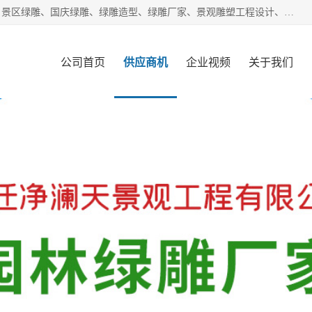
宿迁净澜天景观工程有限公司经营范围包括草雕、植物雕塑、景区绿雕、国庆绿雕、绿雕造型、绿雕厂家、景观雕塑工程设计、施工;绿化工程设计、施工、养护;绿化苗木、盆景种植、销售;是一家大型立体花坛草雕绿雕、五色草造型绿雕，仿真植物绿雕、稻草人工艺品、不锈钢雕塑等策划制作厂家，提供绿雕设计，制作,加工，及安装一站式服务。
公司首页
供应商机
企业视频
关于我们
客户案例