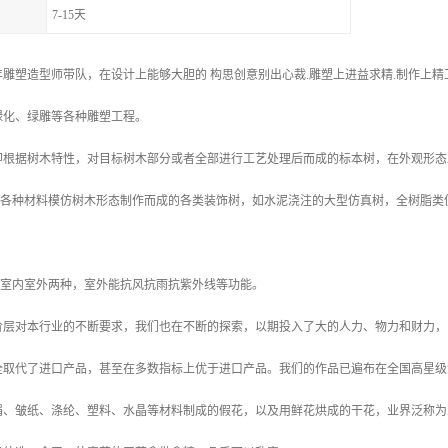
7-15天
雕塑造型师带队，在设计上能够大胆的 构思创意别出心裁.雕塑上进益求精.制作上
绿化、绿雕等各种雕塑工程。
，即根据树木特性，对目标树木部分或者全部进行工艺处理后而成的标本树，在外观形
用各种材料模仿树木形态制作而成的各类装饰树，如水泥浇注的大型仿真树，全树脂类
为室内室外两种，室外能抗风抗雨抗紫外线等功能。
阶层对本行业的不断要求，我们也在不断的探索，以期投入了大的人力、物力和财力，
全取代了进口产品，甚至在多数指标上优于进口产品。我们的作品已遍布在全国高星级
绢、皱纸、涤纶、塑料、水晶等材料制成的假花，以及用鲜花烘成的干花，业界泛称为