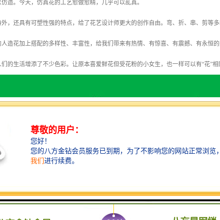
以仿造。今天，仿真花的工艺愈做愈精，几乎可以乱真。
持外，还具有可塑性强的特点，给了花艺设计师更大的创作自由。弯、折、串、剪等多
的人造花加上搭配的多样性、丰富性，给我们带来有热情、有惊喜、有震撼、有永恒的
人们的生活增添了不少色彩。让原本喜爱鲜花但受花粉的小女生，也一样可以有“花”相