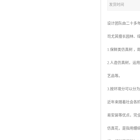
五色草造型绿雕
发货时间
设计团队由二十多年
司尤其擅长园林、
1.保鲜类仿真树 
2.人造仿真树，运
艺品等。
3.按环境分可以分
近年来随着社会各
易安装等优点，完
仿真花，是指用绷