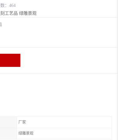
览数：464
雕刻工艺品
绿雕景观
阳县
厂家
绿雕景观