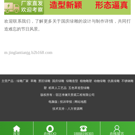
欢迎联系我们，了解更多关于国庆绿雕的设计与制作详情，共同打
造难忘的节日风景。
m.jinglantianjg.b2b168.com
主营产品：
绿雕厂家 草雕 景区绿雕 国庆绿雕 绿雕造型 植物雕塑 动物绿雕 仿真绿雕 不锈钢雕
塑 稻草人工艺品 五色草造型绿雕
版权所有：宿迁净澜天景观工程有限公司
电脑版
|
投诉举报
|
网站地图
技术支持：
八方资源网
首页
在线QQ
18888190303
在线留言