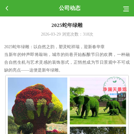
公司动态
2025蛇年绿雕
2026-03-29
浏览次数：
318
次
2025蛇年绿雕：以自然之韵，塑灵蛇祥瑞，迎新春华章
当新年的钟声即将敲响，城市的街巷开始酝酿节日的欢腾，一种融
合自然生机与艺术灵感的装饰形式，正悄然成为节日景观中不可或
缺的亮点——这便是新年绿雕。