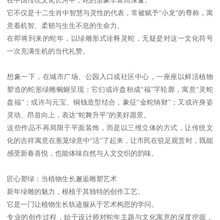
它不仅是十二生肖中智慧与灵性的代表，常被赋予“小龙”的尊称，寓
意着机智、柔韧与生生不息的生命力。
在即将到来的蛇年，以绿雕形式诠释灵蛇，无疑是对这一文化符号
一次充满生机的当代礼赞。
想象一下，在城市广场、公园入口或社区中心，一座座以鲜活植物
塑造的蛇形绿雕蜿蜒呈现：它们或许盘桓成“福”字轮廓，寓意“灵蛇
盘福”；或许与元宝、铜钱造型结合，象征“金蛇纳财”；又或许身姿
灵动、昂首向上，表达“蛇舞升平”的美好愿景。
这些作品不再局限于平面装饰，而是以三维立体的方式，让传统文
化的吉祥寓意在葱茏绿意中“活”了起来，让市民在驻足观赏时，既能
感受新春喜悦，也能体味自然与人文交织的韵味。
匠心塑绿：当植物生长邂逅雕塑艺术
新年绿雕的魅力，根植于其独特的创作工艺。
它是一门让植物生长轨迹服从于艺术构思的学问。
专业的创作过程，始于设计师对蛇年主题与文化寓意的深度挖掘，