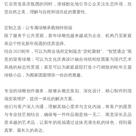
它在营造喜庆氛围的同时，潜移默化地引导公众关注生态环境，欣
赏自然之美，理解与自然和谐共处的重要性。
定制之选：让专属绿雕承载独特祝福
除了服务于公共景观，新年绿雕也越来越成为企业、机构乃至家庭
表达个性化新年祝愿的优质选择。
结合2025蛇年，可以为商业场所定制蕴含“灵蛇聚财”、“智慧通达”寓
意的迎客绿雕；可以为文化庆典设计融合传统蛇纹图案与现代艺术
风格的标志性景观；甚至可以为家庭庭院打造小巧精致的蛇年主题
绿植小品，为阖家团圆增添一份自然雅趣。
专业的绿雕创作服务，能够从概念策划、深化设计、精心制作到现
场安装维护，提供一体化的解决方案。
他们与客户深入沟通，理解其核心需求与文化内涵，将客户的愿景
与专业技艺相结合，确保每一件作品都是独一无二、寓意深长且品
质卓越的艺术品，让新年的祝福通过这抹充满生机的绿色，得到最
真挚、最长久的表达。