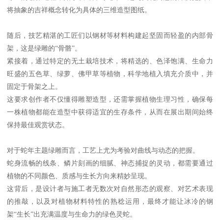
将抽象的吉祥概念转化为具体的三维造型图纸。
随后，技艺精湛的工匠们以钢材等材料构建起坚固而轻盈的内部骨
架，这是绿雕的“骨骼”。
紧接着，通过特定的无土栽培技术，将精选的、色泽饱满、生命力
旺盛的五色草、绿萝、佛甲草等植物，科学地植入填充介质中，并
固定于骨架之上。
这要求创作者不仅懂得雕塑造型，还需掌握植物生理习性，确保每
一株植物都能在造型中获得适宜的生存条件，从而在展出期间始终
保持最佳观赏状态。
对于蛇年主题绿雕而言，工艺上尤为考验对曲线与动态的把握。
蛇身流畅的线条、鳞片刻画的细腻、神态捕捉的灵动，都需要通过
植物的不同颜色、质感与生长方向来精妙呈现。
这背后，是设计者与施工者无数次对自然形态的观察、对艺术表现
的推敲，以及对植物材料特性的熟稔运用，最终才能让冰冷的钢
架“生长”出充满温度与生命力的绿色灵蛇。