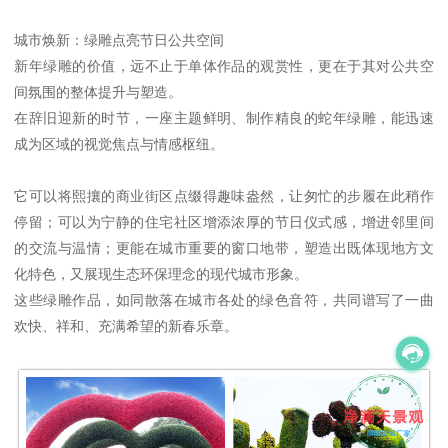
城市焕新：绿雕点亮节日公共空间
新年绿雕的价值，远不止于单体作品的观赏性，更在于其对公共空
间氛围的整体提升与塑造。
在辞旧迎新的时节，一座主题鲜明、制作精良的蛇年绿雕，能迅速
成为区域的视觉焦点与情感枢纽。
它可以将熙攘的商业街区点缀得趣味盎然，让匆忙的步履在此稍作
停留；可以为宁静的住宅社区增添浓厚的节日仪式感，增进邻里间
的交流与温情；更能在城市重要的窗口地带，塑造出既体现地方文
化特色，又展现生态环保理念的现代城市形象。
这些绿雕作品，如同散落在城市各处的绿色音符，共同谱写了一曲
欢快、祥和、充满希望的新春乐章。