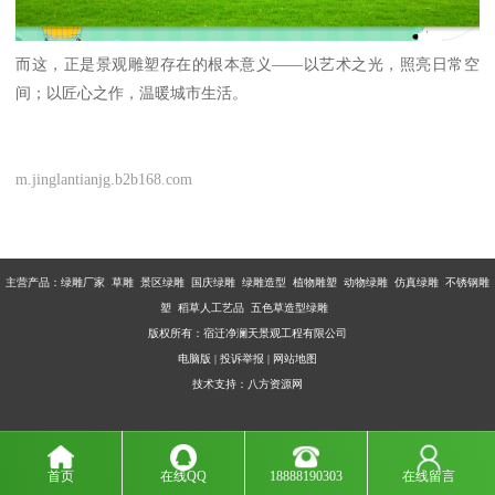
而这，正是景观雕塑存在的根本意义——以艺术之光，照亮日常空
间；以匠心之作，温暖城市生活。
m.jinglantianjg.b2b168.com
主营产品：
绿雕厂家 草雕 景区绿雕 国庆绿雕 绿雕造型 植物雕塑 动物绿雕 仿真绿雕 不锈钢雕
塑 稻草人工艺品 五色草造型绿雕
版权所有：宿迁净澜天景观工程有限公司
电脑版
|
投诉举报
|
网站地图
技术支持：
八方资源网
首页
在线QQ
18888190303
在线留言