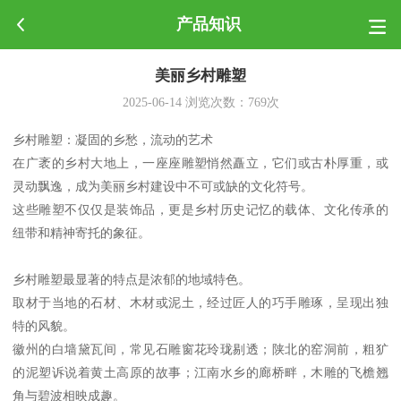
产品知识
美丽乡村雕塑
2025-06-14
浏览次数：
769
次
乡村雕塑：凝固的乡愁，流动的艺术
在广袤的乡村大地上，一座座雕塑悄然矗立，它们或古朴厚重，或
灵动飘逸，成为美丽乡村建设中不可或缺的文化符号。
这些雕塑不仅仅是装饰品，更是乡村历史记忆的载体、文化传承的
纽带和精神寄托的象征。
乡村雕塑最显著的特点是浓郁的地域特色。
取材于当地的石材、木材或泥土，经过匠人的巧手雕琢，呈现出独
特的风貌。
徽州的白墙黛瓦间，常见石雕窗花玲珑剔透；陕北的窑洞前，粗犷
的泥塑诉说着黄土高原的故事；江南水乡的廊桥畔，木雕的飞檐翘
角与碧波相映成趣。