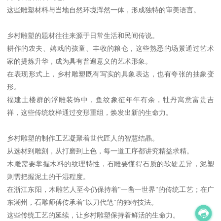
这些雕塑材料与当地自然环境浑然一体，形成独特的审美语言。
乡村雕塑的题材往往来源于日常生活和民间传说。
耕作的农夫、嬉戏的孩童、丰收的粮仓，这些熟悉的场景通过艺术
家的提炼升华，成为具有普遍意义的艺术形象。
在表现形式上，乡村雕塑既有写实的具象表达，也有夸张的抽象变
形。
福建土楼群的浮雕装饰中，鱼纹象征年年有余，牡丹寓意富贵吉
祥，这些传统纹样通过变形重组，焕发出新的生命力。
乡村雕塑的制作工艺凝聚着世代匠人的智慧结晶。
从选材到雕刻，从打磨到上色，每一道工序都讲究精益求精。
木雕需要掌握木料的纹理特性，石雕要懂得石质的软硬差异，泥塑
则需把握泥土的干湿程度。
在浙江东阳，木雕艺人至今仍保持着"一凿一世界"的传统工艺；在广
东潮州，石雕师傅传承着"以刀代笔"的独特技法。
这些传统工艺的延续，让乡村雕塑保持着鲜活的生命力。