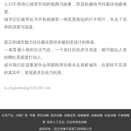
人们不再用心感受空间的氛围与故事，而是机械地寻找最佳拍摄角
度。
城市记忆被简化为手机相册里一堆高度相似的打卡照片，失去了应
有的深度与温度。
真正的城市魅力往往藏在那些未被刻意设计的角落。
一条普通小巷的生活气息，一个老社区的岁月痕迹，都可能比人造
的网红景观更打动人。
或许我们应该重新学会用眼睛而非镜头去观察城市，在那些不完美
的真实中，发现更具生命力的美。
m.jinglantianjg.b2b168.com
主营产品：
绿雕厂家 草雕 景区绿雕 国庆绿雕 绿雕造型 植物雕塑 动物绿雕 仿真绿雕 不锈钢雕
塑 稻草人工艺品 五色草造型绿雕
版权所有：宿迁净澜天景观工程有限公司