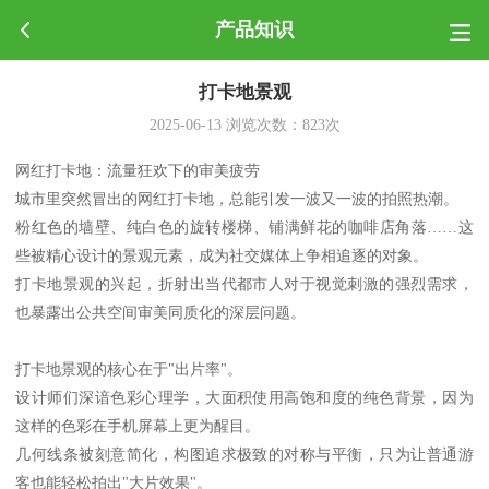
产品知识
打卡地景观
2025-06-13
浏览次数：
823
次
网红打卡地：流量狂欢下的审美疲劳
城市里突然冒出的网红打卡地，总能引发一波又一波的拍照热潮。
粉红色的墙壁、纯白色的旋转楼梯、铺满鲜花的咖啡店角落……这
些被精心设计的景观元素，成为社交媒体上争相追逐的对象。
打卡地景观的兴起，折射出当代都市人对于视觉刺激的强烈需求，
也暴露出公共空间审美同质化的深层问题。
打卡地景观的核心在于"出片率"。
设计师们深谙色彩心理学，大面积使用高饱和度的纯色背景，因为
这样的色彩在手机屏幕上更为醒目。
几何线条被刻意简化，构图追求极致的对称与平衡，只为让普通游
客也能轻松拍出"大片效果"。