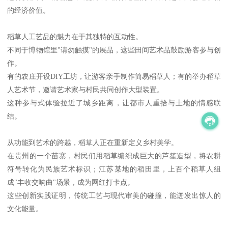
的经济价值。
稻草人工艺品的魅力在于其独特的互动性。
不同于博物馆里"请勿触摸"的展品，这些田间艺术品鼓励游客参与创
作。
有的农庄开设DIY工坊，让游客亲手制作简易稻草人；有的举办稻草
人艺术节，邀请艺术家与村民共同创作大型装置。
这种参与式体验拉近了城乡距离，让都市人重拾与土地的情感联
结。
从功能到艺术的跨越，稻草人正在重新定义乡村美学。
在贵州的一个苗寨，村民们用稻草编织成巨大的芦笙造型，将农耕
符号转化为民族艺术标识；江苏某地的稻田里，上百个稻草人组
成"丰收交响曲"场景，成为网红打卡点。
这些创新实践证明，传统工艺与现代审美的碰撞，能迸发出惊人的
文化能量。