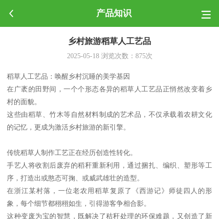
产品知识
乡村旅游稻草人工艺品
2025-05-18
浏览次数：
875
次
稻草人工艺品：唤醒乡村沉睡的美学基因
在广袤的田野间，一个个形态各异的稻草人工艺品正悄然改变着乡
村的面貌。
这些由稻草、竹木等自然材料制成的艺术品，不仅承载着农耕文化
的记忆，更成为激活乡村旅游的新引擎。
传统稻草人制作工艺正在经历创造性转化。
手艺人将收割后废弃的稻秆重新利用，通过捆扎、编织、塑形等工
序，打造出或憨态可掬、或威武雄壮的造型。
在浙江某村落，一位老农用稻草复原了《西游记》师徒四人的形
象，每个细节都栩栩如生，引得游客争相合影。
这种变废为宝的智慧，既解决了秸秆处理的环保难题，又创造了新