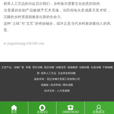
稻草人工艺品的兴起启示我们：乡村振兴需要文化创意的加持。
当普通的农副产品被赋予艺术灵魂，当田间地头变成露天美术馆，
沉睡的乡村资源就焕发出新的生命力。
这种"土味"与"文艺"的奇妙融合，或许正是当代乡村旅游最动人的风
景。
m.jinglantianjg.b2b168.com
主营产品：
绿雕厂家 草雕 景区绿雕 国庆绿雕 绿雕造型 植物雕塑 动物绿雕 仿真绿雕 不锈钢雕
塑 稻草人工艺品 五色草造型绿雕
版权所有：宿迁净澜天景观工程有限公司
电脑版
|
投诉举报
|
网站地图
技术支持：
八方资源网
首页
在线QQ
18888190303
在线留言