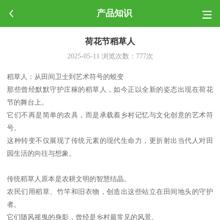
产品知识
荷花节稻草人
2025-05-11
浏览次数：
777
次
稻草人：从田间卫士到艺术符号的蜕变
那些曾经默默守护庄稼的稻草人，如今正以全新的姿态出现在荷花
节的舞台上。
它们不再是简单的农具，而是承载着乡村记忆与文化创意的艺术符
号。
这种转变不仅展现了传统元素的现代生命力，更折射出当代人对田
园生活的向往与想象。
传统稻草人原本是农耕文明的智慧结晶。
农民们用稻草、竹竿和旧衣物，创造出这些站立在田间地头的守护
者。
它们随风摇曳的身影，曾经是乡村最常见的风景。