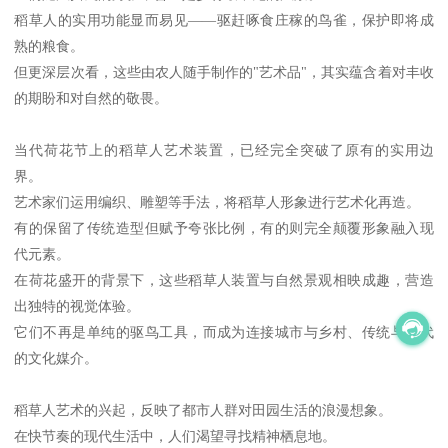
稻草人的实用功能显而易见——驱赶啄食庄稼的鸟雀，保护即将成
熟的粮食。
但更深层次看，这些由农人随手制作的"艺术品"，其实蕴含着对丰收
的期盼和对自然的敬畏。
当代荷花节上的稻草人艺术装置，已经完全突破了原有的实用边
界。
艺术家们运用编织、雕塑等手法，将稻草人形象进行艺术化再造。
有的保留了传统造型但赋予夸张比例，有的则完全颠覆形象融入现
代元素。
在荷花盛开的背景下，这些稻草人装置与自然景观相映成趣，营造
出独特的视觉体验。
它们不再是单纯的驱鸟工具，而成为连接城市与乡村、传统与现代
的文化媒介。
稻草人艺术的兴起，反映了都市人群对田园生活的浪漫想象。
在快节奏的现代生活中，人们渴望寻找精神栖息地。