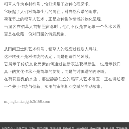
稻草人作为乡村符号，恰好满足了这种心理需求。
它唤起了人们对简单生活的向往，对自然和谐的追求。
荷花节上的稻草人艺术，正是这种集体情感的物化呈现。
当游客在稻草人前拍照留念时，他们不仅是在记录一个艺术装置，
更是在收藏一份对田园的诗意想象。
从田间卫士到艺术符号，稻草人的蜕变过程耐人寻味。
这种转变不是对传统的否定，而是创造性的延续。
它展示了传统文化元素如何通过创新表达获得新生，也启示我们：
真正的文化传承不是简单的复制，而是与时俱进的再创造。
在荷花摇曳的水边，那些静静伫立的稻草人艺术装置，正在讲述着
一个关于传统与创新、实用与审美相互交融的生动故事。
m.jinglantianjg.b2b168.com
主营产品：
绿雕厂家 草雕 景区绿雕 国庆绿雕 绿雕造型 植物雕塑 动物绿雕 仿真绿雕 不锈钢雕