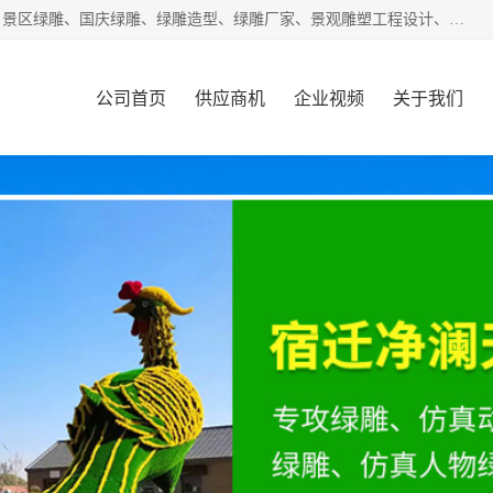
宿迁净澜天景观工程有限公司经营范围包括草雕、植物雕塑、景区绿雕、国庆绿雕、绿雕造型、绿雕厂家、景观雕塑工程设计、施工;绿化工程设计、施工、养护;绿化苗木、盆景种植、销售;是一家大型立体花坛草雕绿雕、五色草造型绿雕，仿真植物绿雕、稻草人工艺品、不锈钢雕塑等策划制作厂家，提供绿雕设计，制作,加工，及安装一站式服务。
公司首页
供应商机
企业视频
关于我们
客户案例