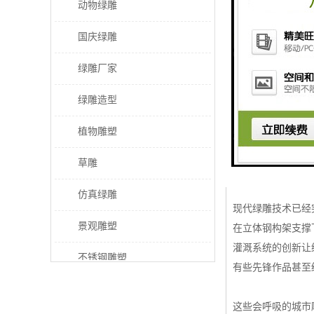
动物绿雕
## 植物绿雕：城
国庆绿雕
植物绿雕正悄然改
绿雕厂家
这种将植物与雕塑
绿雕造型
绿雕艺术的精髓在
常绿灌木是绿雕师
植物雕塑
设计师们通过反复
草雕
一尊精美的绿雕作
仿真绿雕
现代绿雕技术已经
景观雕塑
在立体钢构架支撑
灌溉系统的创新让
不锈钢雕塑
有些先锋作品甚至
稻草人工艺品
这些会呼吸的城市