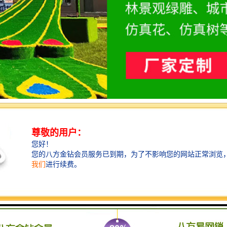
宿迁净澜天景观工程有限公司经营范围包括草雕、植物雕塑、景区绿雕、国庆绿雕、绿雕造型、绿雕厂家、景观雕塑工程设计、施工;绿化工程设计、施工、养护;绿化苗木、盆景种植、销售;是一家大型立体花坛草雕绿雕、五色草造型绿雕，仿真植物绿雕、稻草人工艺品、不锈钢雕塑等策划制作厂家，提供绿雕设计，制作,加工，及安装一站式服务。
植物绿雕图